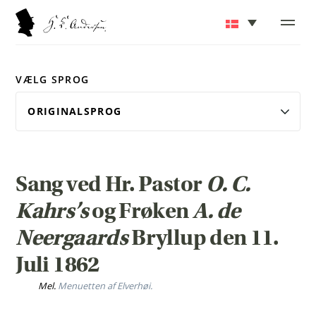
VÆLG SPROG
Sang ved Hr. Pastor
O. C.
Kahrs’
s
og Frøken
A. de
Neergaard
s
Bryllup den 11.
Juli 1862
Mel.
Menuetten af Elverhøi.