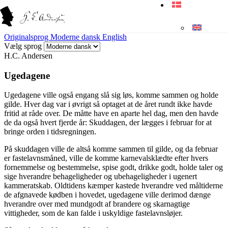
Originalsprog
Moderne dansk
English
Vælg sprog
H.C. Andersen
Ugedagene
Ugedagene ville også engang slå sig løs, komme sammen og holde
gilde. Hver dag var i øvrigt så optaget at de året rundt ikke havde
fritid at råde over. De måtte have en
aparte
hel dag, men den havde
de da også hvert fjerde år: Skuddagen, der lægges i februar for at
bringe orden i tidsregningen.
På skuddagen ville de altså komme sammen til gilde, og da februar
er fastelavnsmåned, ville de komme karnevalsklædte efter hvers
fornemmelse og bestemmelse, spise godt, drikke godt, holde taler og
sige hverandre behageligheder og ubehageligheder i ugenert
kammeratskab. Oldtidens kæmper kastede hverandre ved måltiderne
de afgnavede kødben i hovedet, ugedagene ville derimod dænge
hverandre over med mundgodt af
brandere
og skarnagtige
vittigheder, som de kan falde i uskyldige fastelavnsløjer.