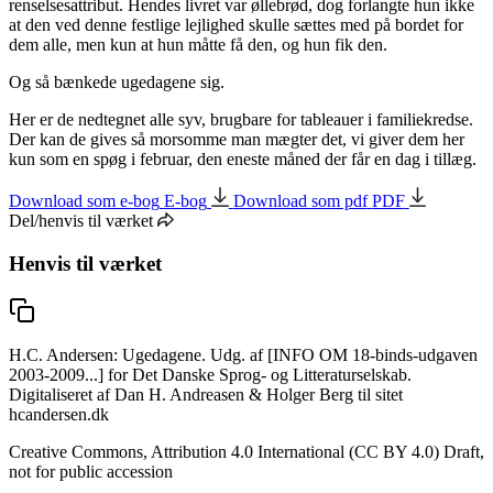
renselsesattribut. Hendes livret var
øllebrød
, dog forlangte hun ikke
at den ved denne festlige lejlighed skulle sættes med på bordet for
dem alle, men kun at hun måtte få den, og hun fik den.
Og så bænkede ugedagene sig.
Her er de nedtegnet alle syv, brugbare for
tableauer
i familiekredse.
Der kan de gives så morsomme man mægter det, vi giver dem her
kun som en spøg i februar, den eneste måned der får en dag i tillæg.
Download som e-bog
E-bog
Download som pdf
PDF
Del/henvis til værket
Henvis til værket
H.C. Andersen: Ugedagene. Udg. af [INFO OM 18-binds-udgaven
2003-2009...] for Det Danske Sprog- og Litteraturselskab.
Digitaliseret af Dan H. Andreasen & Holger Berg til sitet
hcandersen.dk
Creative Commons, Attribution 4.0 International (CC BY 4.0) Draft,
not for public accession