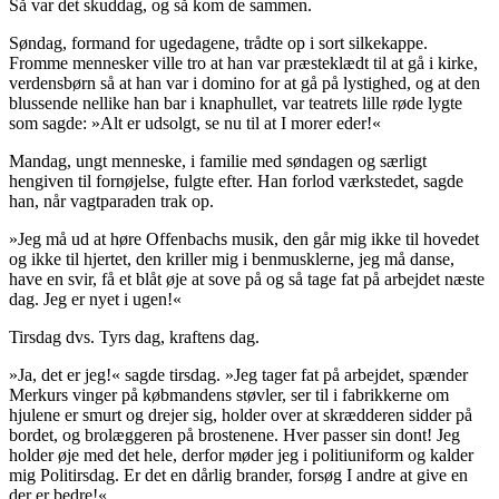
Så var det skuddag, og så kom de sammen.
Søndag, formand for ugedagene, trådte op i sort silkekappe.
Fromme mennesker ville tro at han var præsteklædt til at gå i kirke,
verdensbørn så at han var i
domino
for at gå på lystighed, og at den
blussende nellike han bar i knaphullet, var teatrets lille røde lygte
som sagde: »Alt er udsolgt, se nu til at I morer eder!«
Mandag, ungt menneske, i familie med søndagen og særligt
hengiven til fornøjelse, fulgte efter. Han forlod værkstedet, sagde
han, når vagtparaden trak op.
»Jeg må ud at høre Offenbachs musik, den går mig ikke til hovedet
og ikke til hjertet, den kriller mig i benmusklerne, jeg må danse,
have en svir, få et blåt øje at sove på og så tage fat på arbejdet næste
dag. Jeg er
nyet
i ugen!«
Tirsdag dvs.
Tyrs
dag, kraftens dag.
»Ja, det er jeg!« sagde tirsdag. »Jeg tager fat på arbejdet, spænder
Merkurs
vinger på købmandens støvler, ser til i fabrikkerne om
hjulene er smurt og drejer sig,
holder over
at skrædderen sidder på
bordet, og brolæggeren på brostenene. Hver passer sin dont! Jeg
holder øje med det hele, derfor møder jeg i politiuniform og kalder
mig Politirsdag. Er det en dårlig brander, forsøg I andre at give en
der er bedre!«