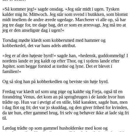
»Så kommer jeg!« sagde onsdag. »Jeg står midt i ugen. Tysken
kalder mig hr. Mittwoch. Jeg står som svend i butikken, som blomst
midt imellem de andre ærede ugedage. Marcherer vi alle op, så har
jeg tre dage for, tre dage bag, det er som en æresvagt. Jeg må tro at
jeg er den anseligste dag i ugen!«
Torsdag mødte klædt som kobbersmed med hammer og
kobberkedel, det var hans adels attribut.
»Jeg er af den højeste
byrd
!« sagde han, »hedensk, guddommelig! I
nordens lande er jeg kaldt op efter Thor, og i sydens lande efter
Jupiter, som begge forstod at tordne og lyne. Det er blevet i
familien!«
Og så slog han på kobberkedlen og beviste sin høje byrd.
Fredag var klædt ud som ung pige og kaldte sig
Freja, også til en
forandring Venus
, det kom an på sprogbrugen i de lande hvor hun
trådte op. Hun var i øvrigt af en stille, blid karakter, sagde hun, men
i dag flot og fri; det var jo skuddag, og den giver frihed for kvinden,
da
tør
hun, efter gammel brug, fri selv og behøver ikke at lade sig fri
til.
Lørdag trådte op som gammel husholderske med kost og