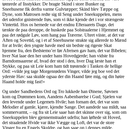
tømrede af Iisstykker. De bragte Skind i store Bunker og
Sneehusene fik derfra varme Gulvtæpper; Skind blev Tæppe og
Dyne, som Matrosen redte sig til Seng under Sneekuppelen, mens
det udenfor gnistrende frøs, som vi ikke kjende det i vor strængeste
Vintertid. Hos os hernede var det endnu Efteraarets Dage,
det
tænkte de paa deroppe, de huskede paa Solstraalerne i Hjemmet og
paa det rødgule Løv, som hang paa Træerne. Uhret viiste, at det var
Aften og Sovetid, og i et af Sneehusene strakte sig allerede to Mænd
for at hvile; den yngste havde med sin bedste og rigeste Skat
hjemme fra, den Bedstemo’er før Afreisen gav ham, det var Bibelen;
hver Nat laae den her under hans Hovedgjerde; han vidste fra
Barndomsaarene af, hvad der stod i den, hver Dag læste han et
Stykke, og paa sit Leie kom ham tidt trøstende i Tanken de hellige
Ord: »
vilde jeg tage Morgenrødens Vinger, vilde jeg boe ved det
yderste Hav: saa skulde ogsaa der din Haand føre mig, og din høire
Haand holde mig fast
!
«
Og under Sandhedens Ord og Tro lukkede han Øinene, Søvnen
kom og Drømmen kom, Aandens Aabenbarelse i Gud; Sjælen var
den levende under Legemets Hvile; han fornam det, det var som
Melodier af gamle, kjære, kjendte Sange. Det aandede saa mildt, saa
sommervarmt, – og fra sit Leie saae han det skinne over sig, som om
Sneekuppelen blev gjennemstraalet udefra; han løftede sit Hoved,
det straalende Hvide var ikke Vægge og Loft, det var de store
Vinger fra en Engels Skuldre, og han saae op i dennes milde,