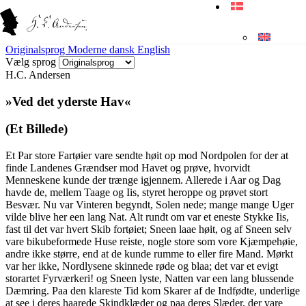
Originalsprog
Moderne dansk
English
Vælg sprog
H.C. Andersen
»Ved det yderste Hav«
(Et Billede)
Et Par store Fartøier vare sendte høit op mod Nordpolen for der at
finde Landenes Grændser mod Havet og prøve, hvorvidt
Menneskene kunde der trænge igjennem
. Allerede i Aar og Dag
havde de, mellem Taage og Iis, styret heroppe og prøvet stort
Besvær. Nu var Vinteren begyndt, Solen nede; mange mange Uger
vilde blive her een lang Nat. Alt rundt om var et eneste Stykke Iis,
fast til det var hvert Skib fortøiet; Sneen laae høit, og af Sneen selv
vare bikubeformede Huse reiste, nogle store som vore Kjæmpehøie,
andre ikke større, end at de kunde rumme to eller fire Mand. Mørkt
var her ikke, Nordlysene skinnede røde og blaa; det var et evigt
storartet Fyrværkeri! og Sneen lyste, Natten var een lang blussende
Dæmring. Paa den klareste Tid kom Skarer af de Indfødte, underlige
at see i deres haarede Skindklæder og paa deres Slæder, der vare