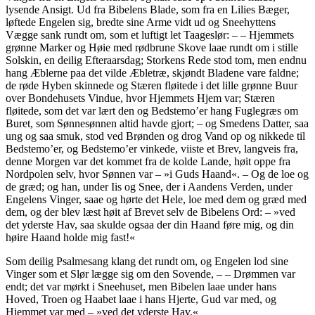
lysende Ansigt. Ud fra Bibelens Blade, som fra en Lilies
Bæger
,
løftede Engelen sig, bredte sine Arme vidt ud og Sneehyttens
Vægge sank rundt om, som et luftigt let Taageslør: – – Hjemmets
grønne Marker og Høie med rødbrune Skove laae rundt om i stille
Solskin, en deilig Efteraarsdag; Storkens Rede stod tom, men endnu
hang Æblerne paa det vilde Æbletræ, skjøndt Bladene vare faldne;
de røde Hyben skinnede og Stæren fløitede i det lille grønne Buur
over Bondehusets Vindue, hvor Hjemmets Hjem var; Stæren
fløitede, som det var lært den og Bedstemo’er hang Fuglegræs om
Buret, som Sønnesønnen altid havde gjort; – og Smedens Datter, saa
ung og saa smuk, stod ved Brønden og drog Vand op og nikkede til
Bedstemo’er, og Bedstemo’er vinkede, viiste et Brev, langveis fra,
denne Morgen var det kommet fra de kolde Lande, høit oppe fra
Nordpolen selv, hvor Sønnen var – »i Guds Haand«. – Og de loe og
de græd; og han, under Iis og Snee, der i Aandens Verden, under
Engelens Vinger, saae og hørte det Hele, loe med dem og græd med
dem, og der blev læst høit af Brevet selv de Bibelens Ord: – »
ved
det yderste Hav, saa skulde ogsaa der din Haand føre mig, og din
høire Haand holde mig fast!
«
Som deilig Psalmesang klang det rundt om, og Engelen lod sine
Vinger som et Slør lægge sig om den Sovende, – – Drømmen var
endt; det var mørkt i Sneehuset, men Bibelen laae under hans
Hoved, Troen og Haabet laae i hans Hjerte, Gud var med, og
Hjemmet var med – »
ved det yderste Hav
.«