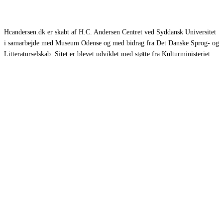
Hcandersen.dk er skabt af H.C. Andersen Centret ved Syddansk Universitet
i samarbejde med Museum Odense og med bidrag fra Det Danske Sprog- og
Litteraturselskab. Sitet er blevet udviklet med støtte fra Kulturministeriet.
Eventyr
Romaner
Rejsebeskrivelser
Selvbiografier
Øvrige værker