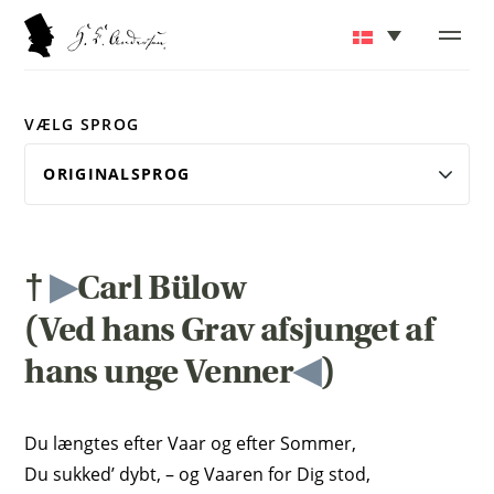
VÆLG SPROG
†
▶
Carl Bülow
(Ved hans Grav afsjunget af
hans unge Venner
◀
)
Du længtes efter Vaar og efter Sommer,
Du sukked’ dybt, – og Vaaren for Dig stod,