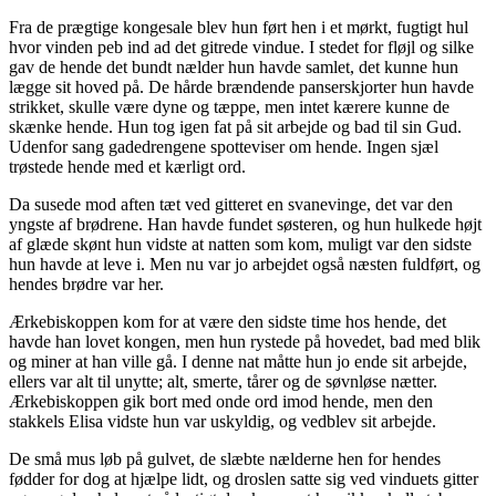
Fra de prægtige kongesale blev hun ført hen i et mørkt, fugtigt hul
hvor vinden peb ind ad det gitrede vindue. I stedet for fløjl og silke
gav de hende det bundt nælder hun havde samlet, det kunne hun
lægge sit hoved på. De hårde brændende panserskjorter hun havde
strikket, skulle være dyne og tæppe, men intet kærere kunne de
skænke hende. Hun tog igen fat på sit arbejde og bad til sin Gud.
Udenfor sang gadedrengene spotteviser om hende. Ingen sjæl
trøstede hende med et kærligt ord.
Da susede mod aften tæt ved gitteret en svanevinge, det var den
yngste af brødrene. Han havde fundet søsteren, og hun hulkede højt
af glæde skønt hun vidste at natten som kom, muligt var den sidste
hun havde at leve i. Men nu var jo arbejdet også næsten fuldført, og
hendes brødre var her.
Ærkebiskoppen kom for at være den sidste time hos hende, det
havde han lovet kongen, men hun rystede på hovedet, bad med blik
og miner at han ville gå. I denne nat måtte hun jo ende sit arbejde,
ellers var alt til unytte; alt, smerte, tårer og de søvnløse nætter.
Ærkebiskoppen gik bort med onde ord imod hende, men den
stakkels Elisa vidste hun var uskyldig, og vedblev sit arbejde.
De små mus løb på gulvet, de slæbte nælderne hen for hendes
fødder for dog at hjælpe lidt, og droslen satte sig ved vinduets gitter