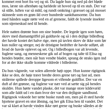
kommet rent bort fra vej og sti. Da lagde hun sig ned på det bløde
mos, læste sin aftenbøn og hældede sit hoved op til en stub. Der var
så stille, luften var så mild, og rundt omkring i græsset og på mosset
skinnede som en grøn ild over hundrede sankthansorme. Da hun
med hånden sagte rørte ved en af grenene, faldt de lysende insekter
som stjerneskud ned til hende.
Hele natten drømte hun om sine brødre. De legede igen som børn,
skrev med diamantgriffel på guldtavle og så i den dejlige billedbog
der havde kostet det halve rige, men på tavlen skrev de ikke som før
kun nuller og streger, nej de dristigste bedrifter de havde udført, alt
hvad de havde oplevet og set. Og i billedbogen var alt levende,
fuglene sang, og menneskene gik ud af bogen og talte til Elisa og
hendes brødre, men når hun vendte bladet, sprang de straks igen ind
for at der ikke skulle komme vildrede i billederne.
Da hun vågnede, var solen allerede højt oppe. Hun kunne rigtignok
ikke se den, de høje træer bredte deres grene tæt og fast ud, men
strålerne spillede deroppe ligesom et viftende guldflor. Der var en
duft af det grønne, og fuglene var nær ved at sætte sig på hendes
skuldre. Hun hørte vandet plaske, det var mange store kildevæld
som alle faldt ud i en dam hvor der var den dejligste sandbund.
Rigtignok voksede her tætte buske rundt om, men på ét sted havde
hjortene gravet en stor åbning, og her gik Elisa hen til vandet. Det
var så klart at havde vinden ikke rørt grene og buske således at de