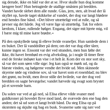
sig derude, ikke en båd var der at se.
Hvor skulle
hun dog komme
længere bort? Hun betragtede de utallige småsten på bredden.
Vandet havde slebet dem alle runde. Glas, jern, sten, alt hvad der lå
skyllet op, havde taget skikkelse af vandet, der dog var langt blødere
end hendes fine hånd. »Det bliver utrætteligt ved at rulle, og så
jævner sig det hårde. Jeg vil være lige så utrættelig. Tak for eders
lærdom, I klare, rullende bølger. Engang, det siger mit hjerte mig, vil
I bære mig til mine kære brødre.«
På den opskyllede tang lå elleve hvide svanefjer. Hun samlede dem i
en buket. Der lå vanddråber på dem; om det var dug eller tårer,
kunne ingen se. Ensomt var der ved stranden, men hun følte det
ikke, thi havet frembød en evig afveksling, ja i nogle få timer flere
end de ferske indsøer kan vise i et helt år. Kom der en stor sort sky,
så var det som
søen
ville sige: Jeg kan også se mørk ud, og da
blæste vinden, og bølgerne vendte det hvide ud. Men skinnede
skyerne røde og vindene sov, så var havet som et rosenblad; nu blev
det grønt, nu hvidt, men ihvor stille det hvilede, var der dog ved
bredden en sagte bevægelse; vandet hævede sig svagt som brystet
på et sovende barn.
Da solen var ved at gå ned, så Elisa elleve vilde svaner med
guldkroner på hovedet flyve mod land, de svævede den ene bag den
anden; det så ud som et langt hvidt bånd. Da steg Elisa op på
skrænten og skjulte sig bag en busk. Svanerne satte sig nær ved