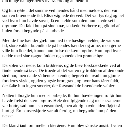
din tunge hænger deres liv. Mærk dig
alt
dette!«
Og hun rørte i det samme ved hendes hånd med nælden; den var
som en brændende ild. Elisa vågnede derved. Det var lys dag og tæt
ved hvor hun havde sovet, lå en nælde som den hun havde set i
drømme. Da faldt hun på sine knæ, takkede Vorherre og gik ud af
hulen for at begynde på sit arbejde.
Med de fine hænder greb hun ned i de hæslige nælder, de var som
ild; store vabler brændte de på hendes hænder og arme, men gerne
ville hun lide det, kunne hun frelse de kære brødre. Hun brød hver
nælde med sine nøgne fødder og snoede den grønne hør.
Da solen var nede, kom brødrene, og de blev forskrækkede ved at
finde hende så tavs. De troede at det var en ny trolddom af den onde
stedmor, men da de så hendes hænder, begreb de hvad hun gjorde
for deres skyld, og den yngste bror græd, og hvor hans tårer faldt,
der følte hun ingen smerter, der forsvandt de brændende vabler.
Natten tilbragte hun med sit arbejde, thi hun havde ingen ro før hun
havde frelst de kære brødre. Hele den følgende dag mens svanerne
var borte, sad hun i sin ensomhed, men aldrig havde tiden fløjet så
hurtigt. Én panserskjorte var alt færdig, nu begyndte hun på den
næste.
Da klang jagthorn mellem bjergene. Hun blev ganske angst. Lyden