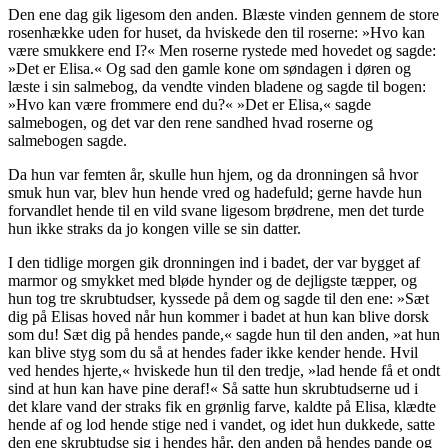
Den ene dag gik ligesom den anden. Blæste vinden gennem de store
rosenhække uden for huset, da hviskede den til roserne: »
Hvo
kan
være smukkere end I?« Men roserne rystede med hovedet og sagde:
»Det er Elisa.« Og sad den gamle kone om søndagen i døren og
læste i sin salmebog, da vendte vinden bladene og sagde til bogen:
»Hvo kan være frommere end du?« »Det er Elisa,« sagde
salmebogen, og det var den rene sandhed hvad roserne og
salmebogen sagde.
Da hun var femten år, skulle hun hjem, og da dronningen så hvor
smuk hun var, blev hun hende vred og hadefuld; gerne havde hun
forvandlet hende til en vild svane ligesom brødrene, men det turde
hun ikke straks da jo kongen ville se sin datter.
I den tidlige morgen gik dronningen ind i badet, der var bygget af
marmor og smykket med bløde hynder og de dejligste tæpper, og
hun tog tre skrubtudser, kyssede på dem og sagde til den ene: »Sæt
dig på Elisas hoved når hun kommer i badet at hun kan blive dorsk
som du! Sæt dig på hendes pande,« sagde hun til den anden, »at hun
kan blive styg som du så at hendes fader
ikke kender hende
. Hvil
ved hendes hjerte,« hviskede hun til den tredje, »lad hende få et ondt
sind at hun kan have pine deraf!« Så satte hun skrubtudserne ud i
det klare vand der straks fik en grønlig farve, kaldte på Elisa, klædte
hende af og lod hende stige ned i vandet, og idet hun dukkede, satte
den ene skrubtudse sig i hendes hår, den anden på hendes pande og