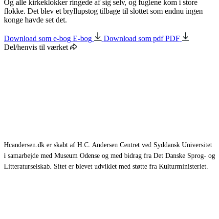
Og alle kirkeklokker ringede af sig selv, og fuglene kom i store
flokke. Det blev et bryllupstog tilbage til slottet som endnu ingen
konge havde set det.
Download som e-bog
E-bog
Download som pdf
PDF
Del/henvis til værket
Hcandersen.dk er skabt af H.C. Andersen Centret ved Syddansk Universitet
i samarbejde med Museum Odense og med bidrag fra Det Danske Sprog- og
Litteraturselskab. Sitet er blevet udviklet med støtte fra Kulturministeriet.
Eventyr