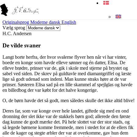
Originalsprog
Moderne dansk
English
Vælg sprog
H.C. Andersen
De vilde svaner
Langt borte herfra, der hvor svalerne flyver hen når vi har vinter,
boede en konge som havde elleve sønner og én datter, Elisa. De
elleve brødre, prinser var de, gik i skole med stjerne på brystet og
sabel ved siden. De skrev på guldtavle med
diamantgriffel
og læste
lige så godt udenad som indeni. Man kunne straks høre at de var
prinser. Søsteren Elisa sad på en lille skammel af spejlglas og havde
en billedbog der var købt for det halve kongerige.
O, de børn havde det så godt, men således skulle det
ikke altid blive
!
Deres far, som var konge over hele landet, giftede sig med en ond
dronning der slet ikke var de stakkels børn god; allerede den første
dag kunne de godt mærke det. På hele slottet var der stor stads, og
så legede børnene
komme fremmede
, men i stedet for at de ellers fik
alle de kager og stegte æbler der
var at overkomme
, gav hun dem