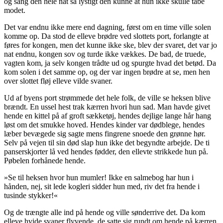
og sang den hele nat så lystigt den kunne at hun ikke skulle tabe
modet.
Det var endnu ikke mere end dagning, først om en time ville solen
komme op. Da stod de elleve brødre ved slottets port, forlangte at
føres for kongen, men det kunne ikke ske, blev der svaret, det var jo
nat endnu, kongen sov og turde ikke vækkes. De bad, de truede,
vagten kom, ja selv kongen trådte ud og spurgte hvad det betød. Da
kom solen i det samme op, og der var ingen brødre at se, men hen
over slottet fløj elleve vilde svaner.
Ud af byens port strømmede det hele folk, de ville se heksen blive
brændt. En ussel hest trak
kærren
hvori hun sad. Man havde givet
hende en kittel på af groft sækketøj, hendes dejlige lange hår hang
løst om det smukke hoved. Hendes kinder var dødblege, hendes
læber bevægede sig sagte mens fingrene snoede den grønne hør.
Selv på vejen til sin død slap hun ikke det begyndte arbejde. De ti
panserskjorter lå ved hendes fødder, den ellevte strikkede hun på.
Pøbelen forhånede hende.
»Se til heksen hvor hun mumler! Ikke en salmebog har hun i
hånden, nej, sit lede
kogleri
sidder hun med, riv det fra hende i
tusinde stykker!«
Og de trængte alle ind på hende og ville sønderrive det. Da kom
elleve hvide svaner flyvende, de satte sig rundt om hende på kærren