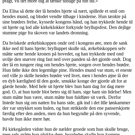
pragt, vil det more dig at tænke tilbage på hin tid.«
Da Elisa så dette der lå hendes hjerte så nært, spillede et smil om
hendes mund, og blodet vendte tilbage i kinderne. Hun tænkte på
sine brødres frelse, kyssede kongens hånd, og han trykkede hende til
sit hjerte og lod alle kirkeklokker forkynde bryllupsfest. Den dejlige
stumme pige fra skoven var landets dronning.
Da hviskede ærkebiskoppen onde ord i kongens øre, men de sank
ikke ned til hans hjerte; brylluppet skulle stå, ærkebiskoppen selv
måtte sætte hende kronen på hovedet, og han trykkede med ond
uvilje den snævre ring fast ned over panden så det gjorde ondt. Dog
der lå en tungere ring om hendes hjerte, sorgen over hendes brødre.
Hun følte ikke den legemlige pine. Hendes mund var stum, et eneste
ord ville jo skille hendes brødre ved livet, men i hendes øjne lå der
en dyb kærlighed til den gode, smukke konge der gjorde alt for at
glæde hende. Med hele sit hjerte blev hun ham dag for dag mere
god. O, at hun turde blot betro sig til ham, sige ham sin lidelse! Men
stum måtte hun være, stum måtte hun fuldføre sit værk. Derfor
listede hun sig om natten fra hans side, gik ind i det lille lønkammer
der var smykket som hulen, og hun strikkede den ene panserskjorte
færdig efter den anden, men da hun begyndte på den syvende,
havde hun ikke mere hør.
På kirkegården vidste hun de nælder groede som hun skulle bruge,
men selv måtte hun plukke dem, hvorledes skulle hun komme