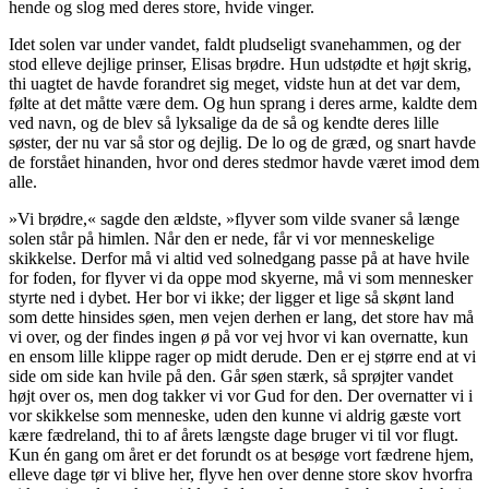
hende og slog med deres store, hvide vinger.
Idet solen var under vandet, faldt pludseligt svanehammen, og der
stod elleve dejlige prinser, Elisas brødre. Hun udstødte et højt skrig,
thi uagtet de havde forandret sig meget, vidste hun at det var dem,
følte at det måtte være dem. Og hun sprang i deres arme, kaldte dem
ved navn, og de blev så lyksalige da de så og kendte deres lille
søster, der nu var så stor og dejlig. De lo og de græd, og snart havde
de forstået hinanden, hvor ond deres stedmor havde været imod dem
alle.
»Vi brødre,« sagde den ældste, »flyver som vilde svaner så længe
solen står på himlen. Når den er nede, får vi vor menneskelige
skikkelse. Derfor må vi altid ved solnedgang passe på at have hvile
for foden, for flyver vi da oppe mod skyerne, må vi som mennesker
styrte ned i dybet. Her bor vi ikke; der ligger et lige så skønt land
som dette hinsides søen, men vejen derhen er lang, det store hav må
vi over, og der findes ingen ø på vor vej hvor vi kan overnatte, kun
en ensom lille klippe rager op midt derude. Den er ej større end at vi
side om side kan hvile på den. Går søen stærk, så sprøjter vandet
højt over os, men dog takker vi vor Gud for den. Der overnatter vi i
vor skikkelse som menneske, uden den kunne vi aldrig gæste vort
kære fædreland, thi to af årets længste dage bruger vi til vor flugt.
Kun én gang om året er det forundt os at besøge vort fædrene hjem,
elleve dage tør vi blive her, flyve hen over denne store skov hvorfra