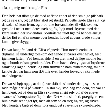
»Ja, tag mig med!« sagde Elisa.
Den hele nat tilbragte de med at flette et net af den smidige pilebark
og de seje siv, og det blev stort og stærkt. På dette lagde Elisa sig, og
da solen så kom frem, og brødrene forvandledes til vilde svaner,
greb de i nettet med deres næb og fløj højt mod skyerne med den
kære søster, der sov endnu. Solstrålerne faldt lige på hendes ansigt,
derfor fløj en af svanerne over hendes hoved at dens brede vinger
kunne give skygge.
De var langt fra land da Elisa vågnede. Hun troede endnu at
drømme, så underligt forekom det hende at bæres over havet, højt
igennem luften. Ved hendes side lå en gren med dejlige modne bær
og et bundt velsmagende rødder. Dem havde den yngste af brødrene
samlet og lagt til hende, og hun tilsmilede ham taknemmelig, thi hun
kendte det var ham som fløj lige over hendes hoved og skyggede
med vingerne.
De var så højt oppe, at det første skib de så under dem, syntes en
hvid måge der lå på vandet. En stor sky stod bag ved dem, det var et
helt bjerg, og på den så Elisa skyggen af sig selv og af de elleve
svaner, så kæmpestore fløj de der. Det var et
skilderi
, prægtigere end
hun havde set noget før, men alt som solen steg højere, og skyen
blev længere bagved dem, forsvandt det svævende skyggebillede.