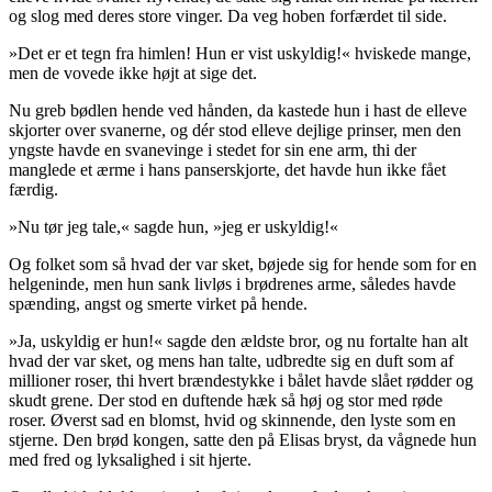
og slog med deres store vinger. Da veg hoben forfærdet til side.
»Det er et tegn fra himlen! Hun er vist uskyldig!« hviskede mange,
men de vovede ikke højt at sige det.
Nu greb bødlen hende ved hånden, da kastede hun i hast de elleve
skjorter over svanerne, og dér stod elleve dejlige prinser, men den
yngste havde en svanevinge i stedet for sin ene arm, thi der
manglede et ærme i hans panserskjorte, det havde hun ikke fået
færdig.
»Nu
tør
jeg tale,« sagde hun, »jeg er uskyldig!«
Og folket som så hvad der var sket, bøjede sig for hende som for en
helgeninde, men hun sank livløs i brødrenes arme, således havde
spænding, angst og smerte virket på hende.
»Ja, uskyldig er hun!« sagde den ældste bror, og nu fortalte han alt
hvad der var sket, og mens han talte, udbredte sig en duft som af
millioner roser, thi hvert brændestykke i bålet havde slået rødder og
skudt grene. Der stod en duftende hæk så høj og stor med røde
roser. Øverst sad en blomst, hvid og skinnende, den lyste som en
stjerne. Den brød kongen, satte den på Elisas bryst, da vågnede hun
med fred og lyksalighed i sit hjerte.