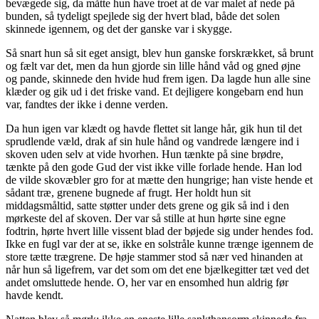
bevægede sig, da måtte hun have troet at de var malet af nede på
bunden, så tydeligt spejlede sig der hvert blad, både det solen
skinnede igennem, og det der ganske var i skygge.
Så snart hun så sit eget ansigt, blev hun ganske forskrækket, så brunt
og fælt var det, men da hun gjorde sin lille hånd våd og gned øjne
og pande, skinnede den hvide hud frem igen. Da lagde hun alle sine
klæder og gik ud i det friske vand. Et dejligere kongebarn end hun
var, fandtes der ikke i denne verden.
Da hun igen var klædt og havde flettet sit lange hår, gik hun til det
sprudlende væld, drak af sin hule hånd og vandrede længere ind i
skoven uden selv at vide hvorhen. Hun tænkte på sine brødre,
tænkte på den gode Gud der vist ikke ville forlade hende. Han lod
de vilde skovæbler gro for at mætte den
hungrige
; han viste hende et
sådant træ, grenene bugnede af frugt. Her holdt hun sit
middagsmåltid, satte støtter under dets grene og gik så ind i den
mørkeste del af skoven. Der var så stille at hun hørte sine egne
fodtrin, hørte hvert lille vissent blad der bøjede sig under hendes fod.
Ikke en fugl var der at se, ikke en solstråle kunne trænge igennem de
store tætte trægrene. De høje stammer stod så nær ved hinanden at
når hun så ligefrem, var det som om det ene bjælkegitter tæt ved det
andet omsluttede hende. O, her var en ensomhed hun aldrig før
havde kendt.