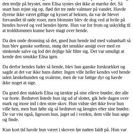
den tredje på brystet, men Elisa syntes slet ikke at mærke det. Så
snart hun rejste sig op, flød der tre røde valmuer på vandet. Havde
dyrene ikke været giftige og kysset af heksen, da var de blevet
forvandlet til røde roser, men blomster blev de dog ved at hvile på
hendes hoved og ved hendes hjerte. Hun var for from og uskyldig til
at trolddommen kunne have magt over hende.
Da den onde dronning så det, gned hun hende ind med valnødsaft så
hun blev ganske sortbrun, strøg det smukke ansigt over med en
stinkende salve og lod det dejlige hår filtre sig. Det var umuligt at
kende den smukke Elisa igen.
Da derfor hendes fader så hende, blev han ganske forskrækket og
sagde at det var ikke hans datter. Ingen ville heller kendes ved hende
uden
lænkehunden og svalerne, men de var fattige dyr og havde
ikke noget at sige.
Da græd den stakkels Elisa og tænkte på sine elleve brødre, der alle
var borte. Bedrøvet listede hun sig ud af slottet, gik hele dagen over
mark og mose ind i den store skov. Hun vidste slet ikke hvor hun
ville hen, men hun følte sig så bedrøvet og længtes efter sine brødre.
De var vist også, ligesom hun, jaget ud i verden, dem ville hun søge
og finde.
Kun kort tid havde hun været i skoven før natten faldt på. Hun var