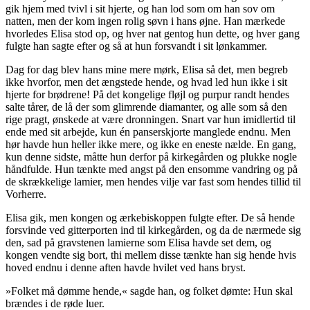
gik hjem med tvivl i sit hjerte, og han lod som om han sov om
natten, men der kom ingen rolig søvn i hans øjne. Han mærkede
hvorledes Elisa stod op, og hver nat gentog hun dette, og hver gang
fulgte han sagte efter og så at hun forsvandt i sit lønkammer.
Dag for dag blev hans mine mere mørk, Elisa så det, men begreb
ikke hvorfor, men det ængstede hende, og hvad led hun ikke i sit
hjerte for brødrene! På det kongelige fløjl og purpur randt hendes
salte tårer, de lå der som
glimrende
diamanter, og alle som så den
rige pragt, ønskede at være dronningen. Snart var hun imidlertid til
ende med sit arbejde, kun én panserskjorte manglede endnu. Men
hør havde hun heller ikke mere, og ikke en eneste nælde. En gang,
kun denne sidste, måtte hun derfor på kirkegården og plukke nogle
håndfulde. Hun tænkte med angst på den ensomme vandring og på
de skrækkelige lamier, men hendes vilje var fast som hendes tillid til
Vorherre.
Elisa gik, men kongen og ærkebiskoppen fulgte efter. De så hende
forsvinde ved gitterporten ind til kirkegården, og da de nærmede sig
den, sad på gravstenen lamierne som Elisa havde set dem, og
kongen vendte sig bort, thi mellem disse tænkte han sig hende hvis
hoved endnu i denne aften havde hvilet ved hans bryst.
»Folket må dømme hende,« sagde han, og folket dømte: Hun skal
brændes i de røde luer.