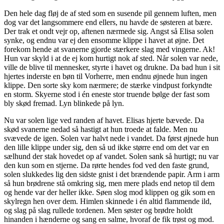
Den hele dag fløj de af sted som en susende pil gennem luften, men
dog var det langsommere end ellers, nu havde de søsteren at bære.
Der trak et ondt vejr op, aftenen nærmede sig. Angst så Elisa solen
synke, og endnu var ej den ensomme klippe i havet at øjne. Det
forekom hende at svanerne gjorde stærkere slag med vingerne. Ak!
Hun var skyld i at de ej kom hurtigt nok af sted. Når solen var nede,
ville de blive til mennesker, styrte i havet og drukne. Da bad hun i sit
hjertes inderste en bøn til Vorherre, men endnu øjnede hun ingen
klippe. Den sorte sky kom nærmere; de stærke vindpust forkyndte
en storm. Skyerne stod i én eneste stor truende bølge der fast som
bly skød fremad. Lyn blinkede på lyn.
Nu var solen lige ved randen af havet. Elisas hjerte bævede. Da
skød svanerne nedad så hastigt at hun troede at falde. Men nu
svævede de igen. Solen var halvt nede i vandet. Da først øjnede hun
den lille klippe under sig, den så ud ikke større end om det var en
sælhund der stak hovedet op af vandet. Solen sank så hurtigt; nu var
den kun som en stjerne. Da rørte hendes fod ved den faste grund,
solen slukkedes lig den sidste gnist i det brændende papir. Arm i arm
så hun brødrene stå omkring sig, men mere plads end netop til dem
og hende var der heller ikke. Søen slog mod klippen og gik som en
skylregn hen over dem. Himlen skinnede i én altid flammende ild,
og slag på slag rullede tordenen. Men søster og brødre holdt
hinanden i hænderne og sang en salme, hvoraf de fik trøst og mod.