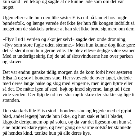
kun sand i en tekop og sagde at de kunne lade som om det var
noget.
Ugen efter satte hun den lille søster Elisa ud på landet hos nogle
bønderfolk, og længe varede det ikke før hun fik kongen indbildt så
meget om de stakkels prinser at han slet ikke brød sig mere om dem.
»Flyv I ud i verden og
skøt
jer selv!« sagde den onde dronning,
»flyv som store fugle uden stemme.« Men hun kunne dog ikke gøre
det så slemt som hun gerne ville. De blev elleve dejlige vilde svaner.
Med et underligt skrig fløj de ud af slotsvinduerne hen over parken
og skoven.
Det var endnu ganske tidlig morgen da de kom forbi hvor søsteren
Elisa lå og sov i bondens stue. Her svævede de over taget, drejede
med deres lange halse og slog med vingerne, men ingen hørte eller
så det. De måtte igen af sted, højt op imod skyerne, langt ud i den
vide verden. Der fløj de ud i en stor mørk skov der strakte sig lige til
stranden.
Den stakkels lille Elisa stod i bondens stue og legede med et grønt
blad, andet legetøj havde hun ikke, og hun stak et hul i bladet,
kiggede derigennem op på solen, og da var det ligesom om hun så
sine brødres klare øjne, og hver gang de varme solstråler skinnede
på hendes kind, tænkte hun på alle deres kys.