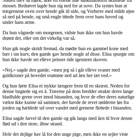
Natten blev så mørk; ikke en eneste lille sankthansorm skinnede fra
mosset. Bedrøvet lagde hun sig ned for at sove. Da syntes hun at
trægrenene oven over hende gik til side, og Vorherre med milde øjne
så ned på hende, og små engle tittede frem over hans hoved og
under hans arme.
Da hun vågnede om morgenen, vidste hun ikke om hun havde
drømt det, eller om det virkelig var så.
Hun gik nogle skridt fremad, da mødte hun en gammel kone med
bær i sin kurv, den gamle gav hende nogle af disse. Elisa spurgte om
hun ikke havde set elleve prinser ride igennem skoven.
»Nej,« sagde den gamle, »men jeg så i går elleve svaner med
guldkroner på hovedet svømme ned ad åen her tæt ved.«
Og hun førte Elisa et stykke længere frem til en skrænt. Neden for
denne bugtede sig en å. Træerne på dens bredder strakte deres lange
bladfulde grene over imod hinanden, og hvor de efter deres naturlige
vækst ikke kunne nå sammen, der havde de revet rødderne løs fra
jorden og hældede ud over vandet med grenene flettede i hinanden.
Elisa sagde farvel til den gamle og gik langs med åen til hvor denne
flød ud i den store, åbne strand.
Hele det dejlige hav lå for den unge pige, men ikke en
sejler
viste