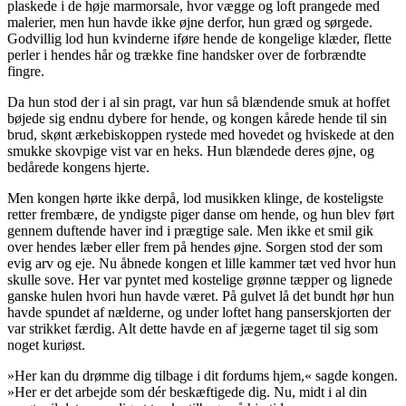
plaskede i de høje marmorsale, hvor vægge og loft
prangede med
malerier, men hun havde ikke øjne derfor, hun græd og sørgede.
Godvillig lod hun kvinderne iføre hende de kongelige klæder, flette
perler i hendes hår og trække fine handsker over de forbrændte
fingre.
Da hun stod der i al sin pragt, var hun så blændende smuk at hoffet
bøjede sig endnu dybere for hende, og kongen kårede hende til sin
brud, skønt ærkebiskoppen rystede med hovedet og hviskede at den
smukke skovpige vist var en heks. Hun blændede deres øjne, og
bedårede kongens hjerte.
Men kongen hørte ikke derpå, lod musikken klinge, de kosteligste
retter frembære, de yndigste piger danse om hende, og hun blev ført
gennem duftende haver ind i prægtige sale. Men ikke et smil gik
over hendes læber eller frem på hendes øjne. Sorgen stod der som
evig arv og eje. Nu åbnede kongen et lille kammer tæt ved hvor hun
skulle sove. Her var pyntet med kostelige grønne tæpper og lignede
ganske hulen hvori hun havde været. På gulvet lå det bundt hør hun
havde spundet af nælderne, og under loftet hang panserskjorten der
var strikket færdig. Alt dette havde en af jægerne taget til sig som
noget
kuriøst
.
»Her kan du drømme dig tilbage i dit fordums hjem,« sagde kongen.
»Her er det arbejde som dér beskæftigede dig. Nu, midt i al din