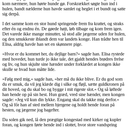
kom nærmere, hun hørte hunde gø. Forskrækket søgte hun ind i
hulen, bandt nælderne hun havde samlet og
heglet
i et bundt og satte
sig derpå.
I det samme kom en stor hund springende frem fra krattet, og straks
efter én og endnu én. De gøede højt, løb tilbage og kom frem igen.
Det varede ikke mange minutter, så stod alle jægerne uden for hulen,
og den smukkeste iblandt dem var landets konge. Han trådte hen til
Elisa, aldrig havde han set en skønnere pige.
»
Hvor
er du kommet her, du dejlige barn?« sagde han. Elisa rystede
med hovedet, hun turde jo ikke tale, det gjaldt hendes brødres frelse
og liv, og hun skjulte sine hænder under forklædet at kongen ikke
skulle se hvad hun måtte lide.
»Følg med mig,« sagde han, »her må du ikke blive. Er du god som
du er smuk, da vil jeg klæde dig i silke og fløjl, sætte guldkronen på
dit hoved, og du skal bo og bygge i mit rigeste slot.« Og så løftede
han hende op på sin hest. Hun græd, vred sine hænder, men kongen
sagde: »Jeg vil kun din lykke. Engang skal du takke mig derfor.«
Og så fór han af sted mellem bjergene og holdt hende foran på
hesten, og jægerne jog bagefter.
Da solen gik ned, lå den prægtige kongestad med kirker og kupler
foran, og kongen førte hende ind i slottet, hvor store vandspring