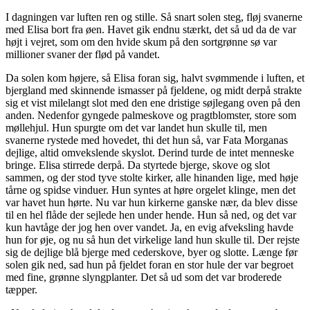
I dagningen var luften ren og stille. Så snart solen steg, fløj svanerne
med Elisa bort fra øen. Havet gik endnu stærkt, det så ud da de var
højt i vejret, som om den hvide skum på den sortgrønne sø var
millioner svaner der flød på vandet.
Da solen kom højere, så Elisa foran sig, halvt svømmende i luften, et
bjergland med skinnende ismasser på fjeldene, og midt derpå strakte
sig et vist milelangt slot med den ene dristige søjlegang oven på den
anden. Nedenfor gyngede palmeskove og pragtblomster, store som
møllehjul. Hun spurgte om det var landet hun skulle til, men
svanerne rystede med hovedet, thi det hun så, var
Fata Morganas
dejlige, altid omvekslende skyslot. Derind turde de intet menneske
bringe. Elisa stirrede derpå. Da styrtede bjerge, skove og slot
sammen, og der stod tyve stolte kirker, alle hinanden lige, med høje
tårne og spidse vinduer. Hun syntes at høre orgelet klinge, men det
var havet hun hørte. Nu var hun kirkerne ganske nær, da blev disse
til en hel flåde der sejlede hen under hende. Hun så ned, og det var
kun havtåge der jog hen over vandet. Ja, en evig afveksling havde
hun for øje, og nu så hun det virkelige land hun skulle til. Der rejste
sig de dejlige blå bjerge med cederskove, byer og slotte. Længe før
solen gik ned, sad hun på fjeldet foran en stor hule der var begroet
med fine, grønne slyngplanter. Det så ud som det var broderede
tæpper.