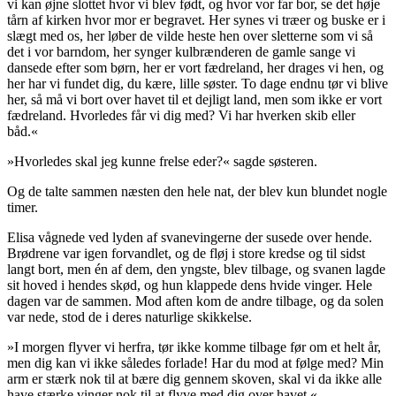
vi kan øjne slottet hvor vi blev født, og hvor vor far bor, se det høje
tårn af kirken hvor mor er begravet. Her synes vi træer og buske er i
slægt med os, her løber de vilde heste hen over sletterne som vi så
det i vor barndom, her synger
kulbrænderen
de gamle sange vi
dansede efter som børn, her er vort fædreland, her drages vi hen, og
her har vi fundet dig, du kære, lille søster. To dage endnu
tør
vi blive
her, så må vi bort over havet til et dejligt land, men som ikke er vort
fædreland. Hvorledes får vi dig med? Vi har hverken skib eller
båd.«
»Hvorledes skal jeg kunne frelse eder?« sagde søsteren.
Og de talte sammen næsten den hele nat, der blev kun blundet nogle
timer.
Elisa vågnede ved lyden af svanevingerne der susede over hende.
Brødrene var igen forvandlet, og de fløj i store kredse og til sidst
langt bort, men én af dem, den yngste, blev tilbage, og svanen lagde
sit hoved i hendes skød, og hun klappede dens hvide vinger. Hele
dagen var de sammen. Mod aften kom de andre tilbage, og da solen
var nede, stod de i deres naturlige skikkelse.
»I morgen flyver vi herfra, tør ikke komme tilbage før om et helt år,
men dig kan vi ikke således forlade! Har du mod at følge med? Min
arm er stærk nok til at bære dig gennem skoven, skal vi da ikke alle
have stærke vinger nok til at flyve med dig over havet.«