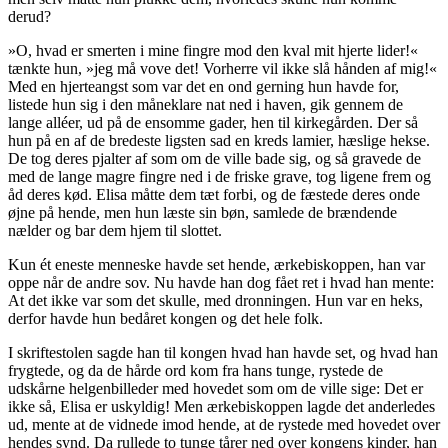
derud?
»O, hvad er smerten i mine fingre mod den kval mit hjerte lider!«
tænkte hun, »jeg må vove det! Vorherre vil ikke slå hånden af mig!«
Med en hjerteangst som var det en ond gerning hun havde for,
listede hun sig i den måneklare nat ned i haven, gik gennem de
lange alléer, ud på de ensomme gader, hen til kirkegården. Der så
hun på en af de bredeste ligsten sad en kreds
lamier
, hæslige hekse.
De tog deres pjalter af som om de ville bade sig, og så gravede de
med de lange magre fingre ned i de friske grave, tog ligene frem og
åd deres kød. Elisa måtte dem tæt forbi, og de fæstede deres onde
øjne på hende, men hun læste sin bøn, samlede de brændende
nælder og bar dem hjem til slottet.
Kun ét eneste menneske havde set hende, ærkebiskoppen, han var
oppe når de andre sov. Nu havde han dog fået ret i hvad han mente:
At det ikke var som det skulle, med dronningen. Hun var en heks,
derfor havde hun bedåret kongen og det hele folk.
I skriftestolen sagde han til kongen hvad han havde set, og hvad han
frygtede, og da de hårde ord kom fra hans tunge, rystede de
udskårne helgenbilleder med hovedet som om de ville sige: Det er
ikke så, Elisa er uskyldig! Men ærkebiskoppen lagde det anderledes
ud, mente at de vidnede imod hende, at de rystede med hovedet over
hendes synd. Da rullede to tunge tårer ned over kongens kinder, han