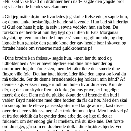
»
Nu skal vi se hvad du drømmer her i nat
!« sagde den yngste bror
og viste hende hendes sovekammer.
»Gid jeg måtte drømme hvorledes jeg skulle frelse eder,« sagde hun,
og denne tanke beskæftigede hende så levende. Hun bad så inderligt
til Gud om hans hjælp, ja selv i søvne vedblev hun sin bøn. Da
forekom det hende at hun fløj højt op i luften til Fata Morganas
skyslot, og feen kom hende i møde så smuk og
glimrende
, og dog
lignede hun ganske den gamle kone der gav hende bær i skoven og
fortalte hende om svanerne med guldkronerne på.
»Dine brødre kan frelses,« sagde hun, »men har du mod og
udholdenhed? Vel er havet blødere end dine fine hænder og
omformer dog de hårde sten, men det føler ikke den smerte dine
fingre ville føle. Det har intet hjerte, lider ikke den angst og kval du
må udholde. Ser du denne brændenælde jeg holder i min hånd? Af
denne slags vokser mange rundt om hulen hvor du sover. Kun de
dér, og de som skyder frem på kirkegårdens grave, er brugelige,
mærk dig det. Dem må du plukke skønt de vil brænde din hud i
vabler.
Bryd
nælderne med dine fødder, da får du hør. Med den skal
du sno og binde elleve panserskjorter med lange ærmer, kast disse
over de elleve vilde svaner, så er trolddommen løst. Men husk vel på
at fra det øjeblik du begynder dette arbejde, og lige til det er
fuldendt, om der endog går år imellem, må du ikke tale. Det første
ord du siger, går som en dræbende dolk i dine brødres hjerte. Ved