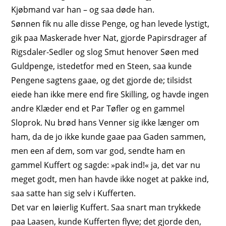
Kjøbmand var han – og saa døde han.
Sønnen fik nu alle disse Penge, og han levede lystigt,
gik paa Maskerade hver Nat, gjorde Papirsdrager af
Rigsdaler-Sedler og slog Smut henover Søen med
Guldpenge, istedetfor med en Steen, saa kunde
Pengene sagtens gaae, og det gjorde de; tilsidst
eiede han ikke mere end fire Skilling, og havde ingen
andre Klæder end et Par Tøfler og en gammel
Sloprok. Nu brød hans Venner sig ikke længer om
ham, da de jo ikke kunde gaae paa Gaden sammen,
men een af dem, som var god, sendte ham en
gammel Kuffert og sagde: »pak ind!« ja, det var nu
meget godt, men han havde ikke noget at pakke ind,
saa satte han sig selv i Kufferten.
Det var en løierlig Kuffert. Saa snart man trykkede
paa Laasen, kunde Kufferten flyve; det gjorde den,