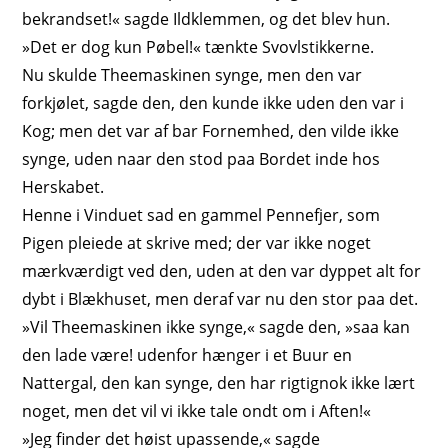
bekrandset!« sagde Ildklemmen, og det blev hun.
»Det er dog kun Pøbel!« tænkte Svovlstikkerne.
Nu skulde Theemaskinen synge, men den var
forkjølet, sagde den, den kunde ikke
uden
den var i
Kog; men det var af bar Fornemhed, den vilde ikke
synge, uden naar den stod paa Bordet inde hos
Herskabet.
Henne i Vinduet sad en gammel Pennefjer, som
Pigen pleiede at skrive med; der var ikke noget
mærkværdigt ved den, uden at den var dyppet alt for
dybt i Blækhuset, men deraf var nu den stor paa det.
»Vil Theemaskinen ikke synge,« sagde den, »saa kan
den lade være! udenfor hænger i et Buur en
Nattergal, den kan synge, den har rigtignok ikke lært
noget, men det vil vi ikke tale ondt om i Aften!«
»Jeg finder det høist upassende,« sagde