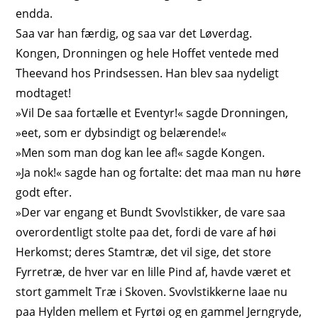
endda.
Saa var han færdig, og saa var det Løverdag.
Kongen, Dronningen og hele Hoffet ventede med
Theevand hos Prindsessen. Han blev saa nydeligt
modtaget!
»Vil De saa fortælle et Eventyr!« sagde Dronningen,
»eet, som er dybsindigt og belærende!«
»Men som man dog kan lee af!« sagde Kongen.
»Ja nok!« sagde han og fortalte: det maa man nu høre
godt efter.
»Der var engang et Bundt Svovlstikker, de vare saa
overordentligt stolte paa det, fordi de vare af høi
Herkomst; deres Stamtræ, det vil sige, det store
Fyrretræ, de hver var en lille Pind af, havde været et
stort gammelt Træ i Skoven. Svovlstikkerne laae nu
paa Hylden mellem et Fyrtøi og en gammel Jerngryde,