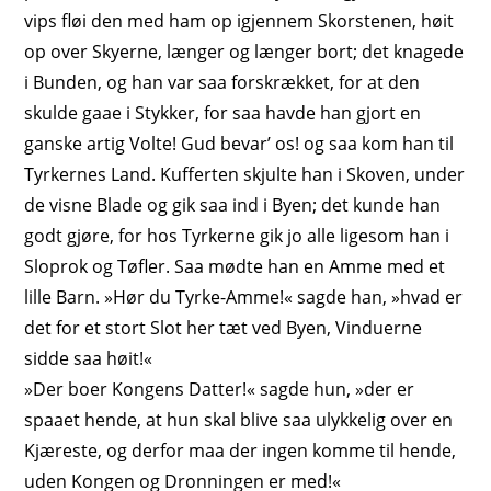
vips fløi den med ham op igjennem Skorstenen, høit
op over Skyerne, længer og længer bort; det knagede
i Bunden, og han var saa forskrækket, for at den
skulde gaae i Stykker, for saa havde han gjort en
ganske
artig Volte
! Gud bevar’ os! og saa kom han til
Tyrkernes Land. Kufferten skjulte han i Skoven, under
de visne Blade og gik saa ind i Byen; det kunde han
godt gjøre, for hos Tyrkerne gik jo alle ligesom han i
Sloprok og Tøfler. Saa mødte han en Amme med et
lille Barn. »Hør du Tyrke-Amme!« sagde han, »hvad er
det for et stort Slot her tæt ved Byen, Vinduerne
sidde saa høit!«
»Der boer Kongens Datter!« sagde hun, »der er
spaaet hende, at hun skal blive saa ulykkelig over en
Kjæreste, og derfor maa der ingen komme til hende,
uden Kongen og Dronningen er med!«