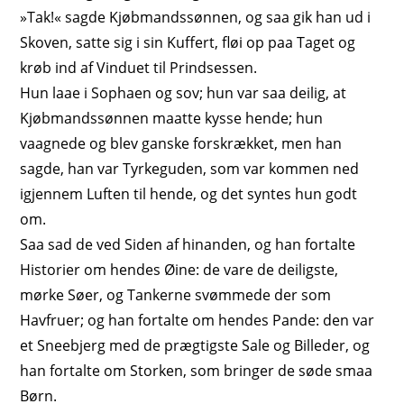
»Tak!« sagde Kjøbmandssønnen, og saa gik han ud i
Skoven, satte sig i sin Kuffert, fløi op paa Taget og
krøb ind af Vinduet til Prindsessen.
Hun laae i Sophaen og sov; hun var saa deilig, at
Kjøbmandssønnen maatte kysse hende; hun
vaagnede og blev ganske forskrækket, men han
sagde, han var
Tyrkeguden
, som var kommen ned
igjennem Luften til hende, og det syntes hun godt
om.
Saa sad de ved Siden af hinanden, og han fortalte
Historier om hendes Øine: de vare de deiligste,
mørke Søer, og Tankerne svømmede der som
Havfruer; og han fortalte om hendes Pande: den var
et Sneebjerg med de prægtigste Sale og Billeder, og
han fortalte om Storken, som bringer de søde smaa
Børn.