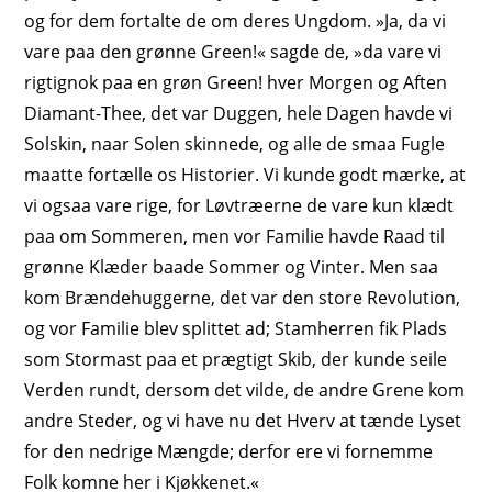
og for dem fortalte de om deres Ungdom. »Ja, da vi
vare paa den grønne Green!« sagde de, »da vare vi
rigtignok paa en grøn Green! hver Morgen og Aften
Diamant-Thee, det var Duggen, hele Dagen havde vi
Solskin, naar Solen skinnede, og alle de smaa Fugle
maatte fortælle os Historier. Vi kunde godt mærke, at
vi ogsaa vare rige, for Løvtræerne de vare kun klædt
paa om Sommeren, men vor Familie havde Raad til
grønne Klæder baade Sommer og Vinter. Men saa
kom Brændehuggerne, det var den store Revolution,
og vor Familie blev splittet ad; Stamherren fik Plads
som Stormast paa et prægtigt Skib, der kunde seile
Verden rundt, dersom det vilde, de andre Grene kom
andre Steder, og vi have nu det Hverv at tænde Lyset
for
den nedrige Mængde
; derfor ere vi fornemme
Folk komne her i Kjøkkenet.«