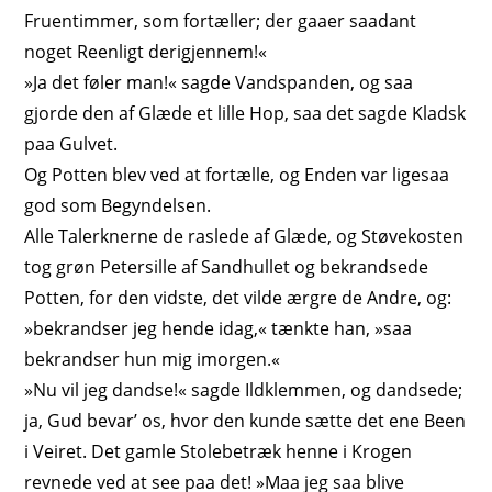
Fruentimmer, som fortæller; der gaaer saadant
noget Reenligt derigjennem!«
»Ja det føler man!« sagde Vandspanden, og saa
gjorde den af Glæde et lille Hop, saa det sagde Kladsk
paa Gulvet.
Og Potten blev ved at fortælle, og Enden var ligesaa
god som Begyndelsen.
Alle Talerknerne de raslede af Glæde, og Støvekosten
tog grøn
Petersille
af
Sandhullet
og bekrandsede
Potten, for den vidste, det vilde ærgre de Andre, og:
»bekrandser jeg hende idag,« tænkte han, »saa
bekrandser hun mig imorgen.«
»Nu vil jeg dandse!« sagde
Ildklemmen
, og dandsede;
ja, Gud bevar’ os, hvor den kunde sætte det ene Been
i Veiret. Det gamle Stolebetræk henne i Krogen
revnede ved at see paa det! »Maa jeg saa blive