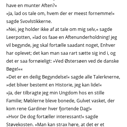
have en munter Aften?«
»Ja, lad os tale om, hvem der er meest fornemme!«
sagde Svovlstikkerne.
»Nei, jeg holder ikke af at tale om mig selv,« sagde
Leerpotten, »lad os faae en Aftenunderholdning! jeg
vil begynde, jeg skal fortælle saadant noget, Enhver
har oplevet; det kan man saa rart sætte sig ind i, og
det er saa fornøieligt: »Ved Østersøen ved de danske
Bøge!««
»Det er en deilig Begyndelse!« sagde alle Talerknerne,
»det bliver bestemt en Historie, jeg kan lide!«
»Ja, der tilbragte jeg min Ungdom hos en stille
Familie; Møblerne bleve bonede, Gulvet vasket, der
kom rene Gardiner hver fjortende Dag!«
»Hvor De dog fortæller interessant!« sagde
Støvekosten. »Man kan strax høre, at det er et