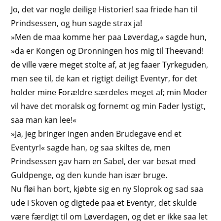
Jo, det var nogle deilige Historier! saa friede han til
Prindsessen, og hun sagde strax ja!
»Men de maa komme her paa
Løverdag
,« sagde hun,
»da er Kongen og Dronningen hos mig til Theevand!
de ville være meget stolte af, at jeg faaer Tyrkeguden,
men see til,
de kan et rigtigt deiligt Eventyr
, for det
holder mine Forældre særdeles meget af; min Moder
vil have det moralsk og fornemt og min Fader lystigt,
saa man kan lee!«
»Ja, jeg bringer ingen anden Brudegave end et
Eventyr!« sagde han, og saa skiltes de, men
Prindsessen gav ham en Sabel, der var besat med
Guldpenge, og den kunde han især bruge.
Nu fløi han bort, kjøbte sig en ny Sloprok og sad saa
ude i Skoven og digtede paa et Eventyr, det skulde
være færdigt til om Løverdagen, og det er ikke saa let