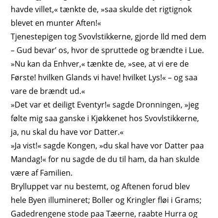
havde villet,« tænkte de, »saa skulde det rigtignok
blevet en munter Aften!«
Tjenestepigen tog Svovlstikkerne, gjorde Ild med dem
– Gud bevar’ os, hvor de spruttede og brændte i Lue.
»Nu kan da Enhver,« tænkte de, »see, at vi ere de
Første! hvilken Glands vi have! hvilket Lys!« – og saa
vare de brændt ud.«
»Det var et deiligt Eventyr!« sagde Dronningen, »jeg
følte mig saa ganske i Kjøkkenet hos Svovlstikkerne,
ja, nu skal du have vor Datter.«
»Ja vist!« sagde Kongen, »du skal have vor Datter paa
Mandag!« for nu sagde de du til ham, da han skulde
være af Familien.
Brylluppet var nu bestemt, og Aftenen forud blev
hele Byen
illumineret
; Boller og Kringler
fløi i Grams
;
Gadedrengene stode paa Tæerne, raabte Hurra og