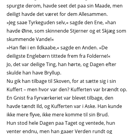
spurgte derom, havde seet det paa sin Maade, men
deiligt havde det været for dem Allesammen.
»Jeg saae Tyrkeguden selv,« sagde den Ene, »han
havde Øine, som skinnende Stjerner og et Skjæg som
skummende Vande!«
»Han fløi i en Ildkaabe,« sagde en Anden. »De
deiligste Englebørn tittede frem fra Folderne!«
Jo, det var deilige Ting, han hørte, og Dagen efter
skulde han have Bryllup.
Nu gik han tilbage til Skoven, for at sætte sig i sin
Kuffert – men hvor var den? Kufferten var brændt op.
En Gnist fra Fyrværkeriet var blevet tilbage, den
havde tændt Ild, og Kufferten var i Aske. Han kunde
ikke mere flyve, ikke mere komme til sin Brud.
Hun stod hele Dagen paa Taget og ventede, hun
venter endnu, men han gaaer Verden rundt og