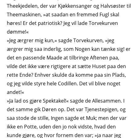
Theekjedelen, der var Kjøkkensanger og Halvsøster til
Theemaskinen, »at saadan en fremmed Fugl skal
høres! Er det
patriotisk
? Jeg vil lade Torvekurven
dømme!«
»Jeg ærgrer mig kun,« sagde Torvekurven, »jeg
ærgrer mig saa inderlig, som Nogen kan tænke sig! er
det en passende Maade at tilbringe Aftenen paa,
vilde det ikke være rigtigere at sætte Huset
paa den
rette Ende
? Enhver skulde da komme paa sin Plads,
og jeg vilde styre hele
Codillen
. Det vil blive noget
andet!«
»Ja lad os gjøre Spektakel!« sagde de Allesammen. I
det samme gik Døren op. Det var Tjenestepigen, og
saa stode de stille, Ingen sagde et Muk; men der var
ikke en Potte, uden den jo nok vidste, hvad den
kunde gjøre, og hvor fornem den var; »ja naar jeg