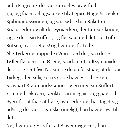
peb i Fingrene; det var særdeles pragtfuldt.
»Ja, jeg faaer vel ogsaa see til at gjøre Noget!« tænkte
Kjøbmandssønnen, og saa købte han Raketter,
Knaldperler og alt det Fyrværkeri, der tænkes kunde,
lagde det i sin Kuffert, og fløi saa med det op i Luften.
Rutsch, hvor det gik! og hvor det futtede.
Alle Tyrkerne hoppede i Veiret ved det, saa deres
Tøfler fløi dem om Ørene; saadant et Luftsyn havde
de aldrig seet før. Nu kunde de da forstaae, at det var
Tyrkeguden selv, som skulde have Prindsessen.
Saasnart Kjøbmandssønnen igjen med sin Kuffert
kom ned i Skoven, tænkte han: »jeg vil dog gaae ind i
Byen, for at faae at høre, hvorledes det har taget sig
ud!« og det var jo ganske rimeligt, han havde Lyst til
det.
Nei, hvor dog Folk fortalte! hver evige Een, han