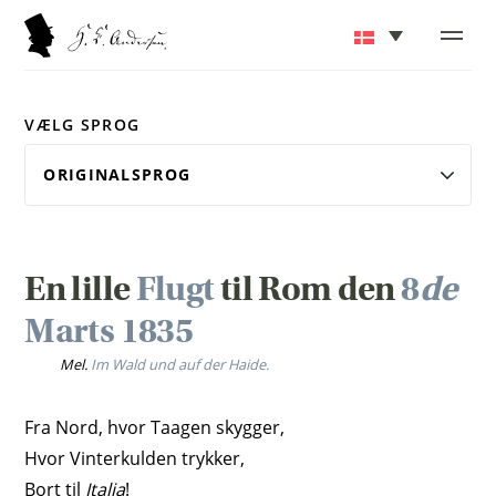
VÆLG SPROG
En lille
Flugt
til Rom den
8
de
Marts 1835
Mel.
Im Wald und auf der Haide.
Fra Nord, hvor Taagen skygger,
Hvor Vinterkulden trykker,
Bort til
Italia
!