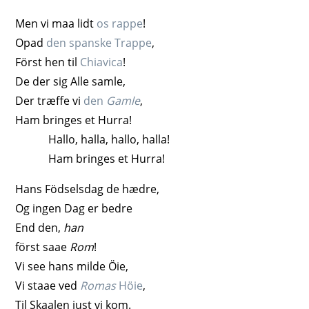
Men vi maa lidt
os rappe
!
Opad
den spanske Trappe
,
Först hen til
Chiavica
!
De der sig Alle samle,
Der træffe vi
den
Gamle
,
Ham bringes et Hurra!
Hallo, halla, hallo, halla!
Ham bringes et Hurra!
Hans Födselsdag de hædre,
Og ingen Dag er bedre
End den,
han
först saae
Rom
!
Vi see hans milde Öie,
Vi staae ved
Romas
Höie
,
Til Skaalen just vi kom.