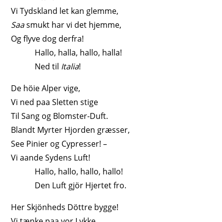
Vi Tydskland let kan glemme,
Saa
smukt har vi det hjemme,
Og flyve dog derfra!
Hallo, halla, hallo, halla!
Ned til
Italia
!
De höie Alper vige,
Vi ned paa Sletten stige
Til Sang og Blomster-Duft.
Blandt Myrter Hjorden græsser,
See Pinier og Cypresser! –
Vi aande Sydens Luft!
Hallo, hallo, hallo, hallo!
Den Luft gjör Hjertet fro.
Her Skjönheds Döttre bygge!
Vi tænke paa vor Lykke,