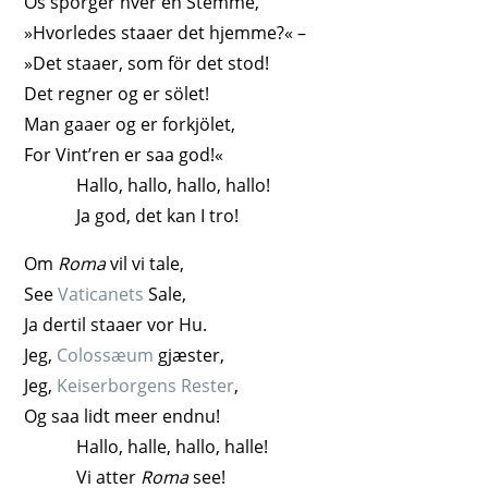
Os spörger hver en Stemme,
»Hvorledes staaer det hjemme?« –
»Det staaer, som för det stod!
Det regner og er sölet!
Man gaaer og er forkjölet,
For Vint’ren er saa god!«
Hallo, hallo, hallo, hallo!
Ja god, det kan I tro!
Om
Roma
vil vi tale,
See
Vaticanets
Sale,
Ja dertil staaer vor Hu.
Jeg,
Colossæum
gjæster,
Jeg,
Keiserborgens Rester
,
Og saa lidt meer endnu!
Hallo, halle, hallo, halle!
Vi atter
Roma
see!