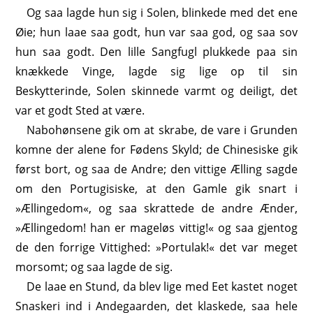
Og saa lagde hun sig i Solen, blinkede med det ene
Øie; hun laae saa godt, hun var saa god, og saa sov
hun saa godt. Den lille Sangfugl plukkede paa sin
knækkede Vinge, lagde sig lige op til sin
Beskytterinde, Solen skinnede varmt og deiligt, det
var et godt Sted at være.
Nabohønsene gik om at skrabe, de vare i Grunden
komne der alene for Fødens Skyld; de Chinesiske gik
først bort, og saa de Andre; den vittige Ælling sagde
om den Portugisiske, at den Gamle gik snart i
»Ællingedom«, og saa skrattede de andre Ænder,
»Ællingedom! han er mageløs vittig!« og saa gjentog
de den forrige Vittighed: »Portulak!« det var meget
morsomt; og saa lagde de sig.
De laae en Stund, da blev lige med Eet kastet noget
Snaskeri ind i Andegaarden, det klaskede, saa hele