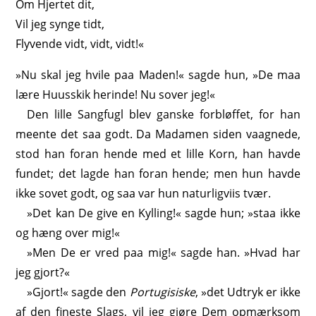
Om Hjertet dit,
Vil jeg synge tidt,
Flyvende vidt, vidt, vidt!«
»Nu skal jeg hvile paa Maden!« sagde hun, »De maa
lære Huusskik herinde! Nu sover jeg!«
Den lille Sangfugl blev ganske forbløffet, for han
meente det saa godt. Da Madamen siden vaagnede,
stod han foran hende med et lille Korn, han havde
fundet; det lagde han foran hende; men hun havde
ikke sovet godt, og saa var hun naturligviis tvær.
»Det kan De give en Kylling!« sagde hun; »staa ikke
og hæng over mig!«
»Men De er vred paa mig!« sagde han. »Hvad har
jeg gjort?«
»Gjort!« sagde den
Portugisiske
, »det Udtryk er ikke
af den fineste Slags, vil jeg gjøre Dem opmærksom