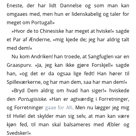
Eneste, der har lidt Dannelse og som man kan
omgaaes med, men hun er lidenskabelig og taler for
meget om Portugal!«
»Hvor de to Chinesiske har meget at hviske!« sagde
et Par af Ænderne, »mig kjede de; jeg har aldrig talt
med dem!«
Nu kom Andriken! han troede, at Sangfuglen var en
Graaspurv. »Ja, jeg kan ikke gjøre Forskjel!« sagde
han, »og det er da ogsaa lige fedt! Han hører til
Spilleværkerne, og har man dem, saa har man dem!«
»Bryd Dem aldrig om hvad han siger!« hviskede
den
Portugisiske
. »Han er agtværdig i Forretninger,
og Forretninger
gaae for Alt
. Men nu lægger jeg mig
til Hvile! det skylder man sig selv, at man kan være
kjøn fed, til man skal balsameres med Æbler og
Svedsker!«