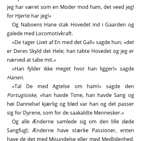
jeg har været som en Moder mod ham, det veed jeg!
for Hjerte har jeg!«
Og Naboens Hane stak Hovedet ind i Gaarden og
galede med Locomotivkraft.
»De tager Livet af En med det Gal!« sagde hun; »det
er Deres Skyld det Hele; han tabte Hovedet og jeg er
nærved at tabe mit.«
»Han fylder ikke meget hvor han ligger!« sagde
Hanen
.
»Tal De med Agtelse om ham!« sagde den
Portugisiske
, »han havde Tone, han havde Sang og
høi Dannelse! kjærlig og blød var han og det passer
sig for Dyrene, som for de saakaldte Mennesker.«
Og alle Ænderne samlede sig om den lille døde
Sangfugl; Ænderne have stærke Passioner, enten
have de det med Misundelse eller med Medlidenhed,