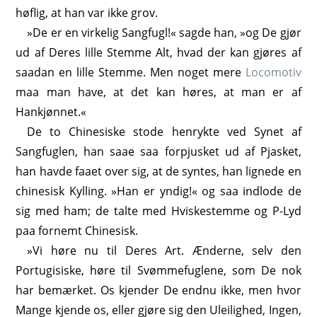
høflig, at han var ikke grov.
»De er en virkelig Sangfugl!« sagde han, »og De gjør
ud af Deres lille Stemme Alt, hvad der kan gjøres af
saadan en lille Stemme. Men noget mere
Locomotiv
maa man have, at det kan høres, at man er af
Hankjønnet.«
De to Chinesiske stode henrykte ved Synet af
Sangfuglen, han saae saa forpjusket ud af Pjasket,
han havde faaet over sig, at de syntes, han lignede en
chinesisk Kylling. »Han er yndig!« og saa indlode de
sig med ham; de talte med Hviskestemme og P-Lyd
paa fornemt Chinesisk.
»Vi høre nu til Deres Art. Ænderne, selv den
Portugisiske, høre til Svømmefuglene, som De nok
har bemærket. Os kjender De endnu ikke, men hvor
Mange kjende os, eller gjøre sig den Uleilighed, Ingen,