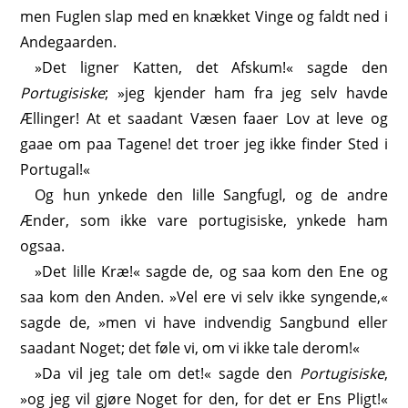
men Fuglen slap med en knækket Vinge og faldt ned i
Andegaarden.
»Det ligner Katten, det Afskum!« sagde den
Portugisiske
; »jeg kjender ham fra jeg selv havde
Ællinger! At et saadant Væsen faaer Lov at leve og
gaae om paa Tagene! det troer jeg ikke finder Sted i
Portugal!«
Og hun ynkede den lille Sangfugl, og de andre
Ænder, som ikke vare portugisiske, ynkede ham
ogsaa.
»Det lille Kræ!« sagde de, og saa kom den Ene og
saa kom den Anden. »Vel ere vi selv ikke syngende,«
sagde de, »men vi have indvendig Sangbund eller
saadant Noget; det føle vi, om vi ikke tale derom!«
»Da vil jeg tale om det!« sagde den
Portugisiske
,
»og jeg vil gjøre Noget for den, for det er Ens Pligt!«