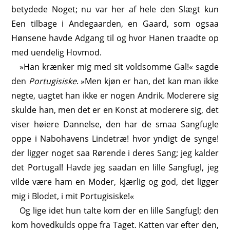
betydede Noget; nu var her af hele den Slægt kun
Een tilbage i Andegaarden, en Gaard, som ogsaa
Hønsene havde Adgang til og hvor Hanen traadte op
med uendelig Hovmod.
»Han krænker mig med sit voldsomme Gal!« sagde
den
Portugisiske
. »Men kjøn er han, det kan man ikke
negte, uagtet han ikke er nogen Andrik. Moderere sig
skulde han, men det er en Konst at moderere sig, det
viser høiere Dannelse, den har de smaa Sangfugle
oppe i Nabohavens Lindetræ! hvor yndigt de synge!
der ligger noget saa Rørende i deres Sang; jeg kalder
det Portugal! Havde jeg saadan en lille Sangfugl, jeg
vilde være ham en Moder, kjærlig og god, det ligger
mig i Blodet, i mit Portugisiske!«
Og lige idet hun talte kom der en lille Sangfugl; den
kom hovedkulds oppe fra Taget. Katten var efter den,