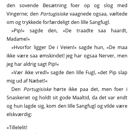
den sovende Besætning foer op og slog med
Vingerne; den
Portugisiske
vaagnede ogsaa, væltede
om og trykkede forfærdeligt den lille Sangfugl.
»Pip!« sagde den, »De traadte saa haardt,
Madame!«
»Hvorfor ligger De i Veien!« sagde hun, »De maa
ikke være saa ømskindet! jeg har ogsaa Nerver, men
jeg har aldrig sagt Pip!«
»Vær ikke vred!« sagde den lille Fugl, »det Pip slap
mig ud af Næbet!«
Den
Portugisiske
hørte ikke paa det, men foer i
Snaskeriet og holdt sit gode Maaltid, da det var endt
og hun lagde sig, kom den lille Sangfugl og vilde være
elskværdig:
»Tillelelit!