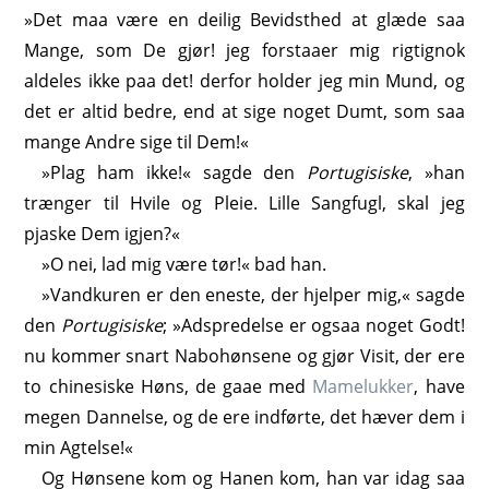
»Det maa være en deilig Bevidsthed at glæde saa
Mange, som De gjør! jeg forstaaer mig rigtignok
aldeles ikke paa det! derfor holder jeg min Mund, og
det er altid bedre, end at sige noget Dumt, som saa
mange Andre sige til Dem!«
»Plag ham ikke!« sagde den
Portugisiske
, »han
trænger til Hvile og Pleie. Lille Sangfugl, skal jeg
pjaske Dem igjen?«
»O nei, lad mig være tør!« bad han.
»Vandkuren er den eneste, der hjelper mig,« sagde
den
Portugisiske
; »Adspredelse er ogsaa noget Godt!
nu kommer snart Nabohønsene og gjør Visit, der ere
to chinesiske Høns, de gaae med
Mamelukker
, have
megen Dannelse, og de ere indførte, det hæver dem i
min Agtelse!«
Og Hønsene kom og Hanen kom, han var idag saa