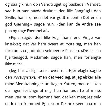
og saa gik hun op i Vandtruget og baskede i Vandet,
saa hun nær havde druknet den lille Sangfugl i den
Skylle, han fik, men det var godt meent. »Det er en
god Gjerning,« sagde hun, »den kan de Andre see
paa og tage Exempel af!«
»Pip!« sagde den lille Fugl, hans ene Vinge var
knækket; det var ham svært at ryste sig, men han
forstod saa godt den velmeente Pjasken. »De er saa
hjertensgod, Madame!« sagde han, men forlangte
ikke mere.
»Jeg har aldrig tænkt over mit Hjertelag!« sagde
den
Portugisiske
, »men det veed jeg, at jeg elsker alle
mine Medskabninger undtagen Katten, men det kan
da Ingen forlange af mig! han har ædt To af mine;
men vær nu som hjemme her, det kan man; jeg selv
er fra en fremmed Egn, som De nok seer paa min