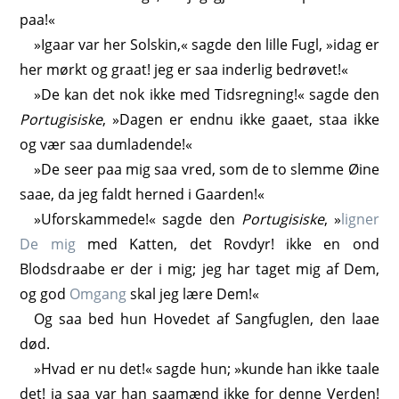
paa!«
»Igaar var her Solskin,« sagde den lille Fugl, »idag er
her mørkt og graat! jeg er saa inderlig bedrøvet!«
»De kan det nok ikke med Tidsregning!« sagde den
Portugisiske
, »Dagen er endnu ikke gaaet, staa ikke
og vær saa dumladende!«
»De seer paa mig saa vred, som de to slemme Øine
saae, da jeg faldt herned i Gaarden!«
»Uforskammede!« sagde den
Portugisiske
, »
ligner
De mig
med Katten, det Rovdyr! ikke en ond
Blodsdraabe er der i mig; jeg har taget mig af Dem,
og god
Omgang
skal jeg lære Dem!«
Og saa bed hun Hovedet af Sangfuglen, den laae
død.
»Hvad er nu det!« sagde hun; »kunde han ikke taale
det! ja saa var han saamænd ikke for denne Verden!