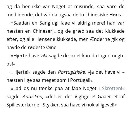
og da her ikke var Noget at misunde, saa vare de
medlidende, det var da ogsaa de to chinesiske Høns.
»Saadan en Sangfugl faae vi aldrig mere! han var
næsten en Chineser,« og de græd saa det klukkede
efter, og alle Hønsene klukkede, men Ænderne gik og
havde de rødeste Øine.
»Hjerte have vi!« sagde de, »det kan da Ingen negte
os!«
»Hjerte!« sagde den
Portugisiske
, »ja det have vi –
næsten lige saa meget som i Portugal!«
»Lad os nu tænke paa at faae Noget i
Skrotten
!«
sagde
Andriken
, »det er det Vigtigere! Gaaer et af
Spilleværkerne i Stykker, saa have vi nok alligevel!«