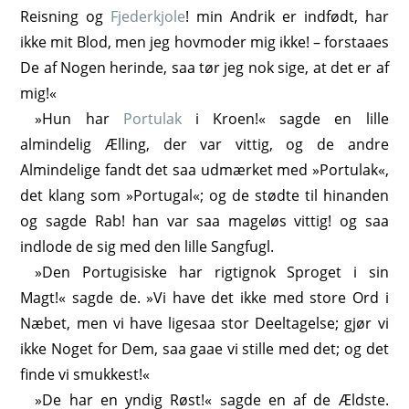
Reisning og
Fjederkjole
! min Andrik er indfødt, har
ikke mit Blod, men jeg hovmoder mig ikke! – forstaaes
De af Nogen herinde, saa tør jeg nok sige, at det er af
mig!«
»Hun har
Portulak
i Kroen!« sagde en lille
almindelig Ælling, der var vittig, og de andre
Almindelige fandt det saa udmærket med »Portulak«,
det klang som »Portugal«; og de stødte til hinanden
og sagde Rab! han var saa mageløs vittig! og saa
indlode de sig med den lille Sangfugl.
»Den Portugisiske har rigtignok Sproget i sin
Magt!« sagde de. »Vi have det ikke med store Ord i
Næbet, men vi have ligesaa stor Deeltagelse; gjør vi
ikke Noget for Dem, saa gaae vi stille med det; og det
finde vi smukkest!«
»De har en yndig Røst!« sagde en af de Ældste.