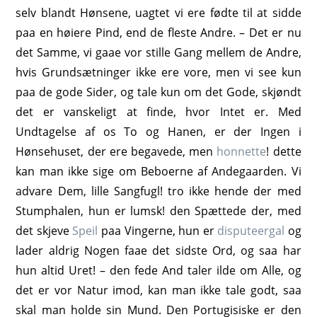
selv blandt Hønsene, uagtet vi ere fødte til at sidde
paa en høiere Pind, end de fleste Andre. – Det er nu
det Samme, vi gaae vor stille Gang mellem de Andre,
hvis Grundsætninger ikke ere vore, men vi see kun
paa de gode Sider, og tale kun om det Gode, skjøndt
det er vanskeligt at finde, hvor Intet er. Med
Undtagelse af os To og Hanen, er der Ingen i
Hønsehuset, der ere begavede, men
honnette
! dette
kan man ikke sige om Beboerne af Andegaarden. Vi
advare Dem, lille Sangfugl! tro ikke hende der med
Stumphalen, hun er lumsk! den Spættede der, med
det skjeve
Speil
paa Vingerne, hun er
disputeergal
og
lader aldrig Nogen faae det sidste Ord, og saa har
hun altid Uret! – den fede And taler ilde om Alle, og
det er vor Natur imod, kan man ikke tale godt, saa
skal man holde sin Mund. Den Portugisiske er den