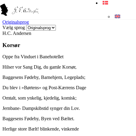
Originalsprog
Vælg sprog
H.C. Andersen
Korsør
Oppe fra Vinduet i Banehotellet
Hilser vor Sang Dig, du gamle Korsør,
Baggesens
Fødeby
, Barnehjem, Legeplads;
Du blev i »
Børtens
« og
Post-Kærrens
Dage
Omtalt, som ynkelig, kjedelig, komisk;
Jernbane- Dampskibstid synger
din Lov
.
Baggesens
Fødeby, Byen ved Bæltet.
Herlige store Bælt! blinkende, vinkende