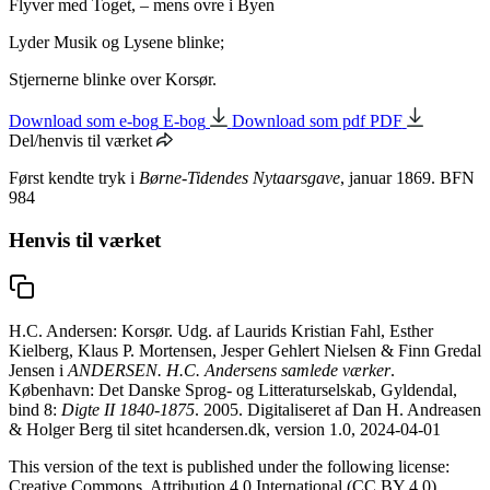
Flyver med Toget, – mens ovre i Byen
Lyder Musik og Lysene blinke;
Stjernerne blinke over
Korsør
.
Download som e-bog
E-bog
Download som pdf
PDF
Del/henvis til værket
Først kendte tryk i
Børne-Tidendes Nytaarsgave
, januar 1869. BFN
984
Henvis til værket
H.C. Andersen: Korsør. Udg. af Laurids Kristian Fahl, Esther
Kielberg, Klaus P. Mortensen, Jesper Gehlert Nielsen & Finn Gredal
Jensen i
ANDERSEN. H.C. Andersens samlede værker
.
København: Det Danske Sprog- og Litteraturselskab, Gyldendal,
bind 8:
Digte II 1840-1875
. 2005. Digitaliseret af Dan H. Andreasen
& Holger Berg til sitet hcandersen.dk, version 1.0, 2024-04-01
This version of the text is published under the following license:
Creative Commons, Attribution 4.0 International (CC BY 4.0).