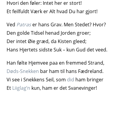
Hvori den føler: Intet her er stort!
Et feilfuldt Værk er Alt hvad Du har gjort!
Ved
Patras
er hans Grav. Men Stedet? Hvor?
Den golde Tidsel henad Jorden groer;
Der intet Øie græd, da Kisten gleed;
Hans Hjertets sidste Suk – kun Gud det veed.
Han følte Hjemvee paa en fremmed Strand,
Døds-Snekken
bar ham til hans Fædreland.
Vi see i Snekkens Seil, som
did
ham bringer
Et
Liiglag’n
kun, ham er det Svanevinger!