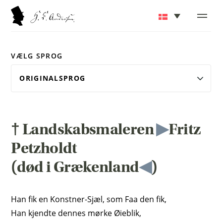
VÆLG SPROG
† Landskabsmaleren
▶
Fritz
Petzholdt
(død i Grækenland
◀
)
Han fik en Konstner-Sjæl, som Faa den fik,
Han kjendte dennes mørke Øieblik,