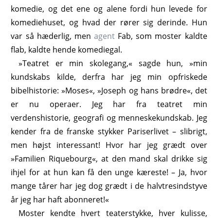
komedie, og det ene og alene fordi hun levede for
komediehuset, og hvad der rører sig derinde. Hun
var så hæderlig, men
agent
Fab, som moster kaldte
flab, kaldte hende komediegal.
»Teatret er min skolegang,« sagde hun, »min
kundskabs kilde, derfra har jeg min opfriskede
bibelhistorie: »Moses«, »Joseph og hans brødre«, det
er nu operaer. Jeg har fra teatret min
verdenshistorie, geografi og menneskekundskab. Jeg
kender fra de franske stykker Pariserlivet – slibrigt,
men højst interessant! Hvor har jeg grædt over
»Familien Riquebourg«, at den mand skal drikke sig
ihjel for at hun kan få den unge kæreste! – Ja, hvor
mange tårer har jeg dog grædt i de halvtresindstyve
år jeg har haft abonneret!«
Moster kendte hvert teaterstykke, hver kulisse,