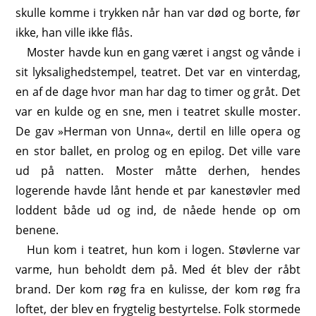
skulle komme i trykken når han var død og borte, før
ikke, han ville ikke flås.
Moster havde kun en gang været i angst og vånde i
sit lyksalighedstempel, teatret. Det var en vinterdag,
en af de dage hvor man har dag to timer og gråt. Det
var en kulde og en sne, men i teatret skulle moster.
De gav »Herman von Unna«, dertil en lille opera og
en stor ballet, en prolog og en epilog. Det ville vare
ud på natten. Moster måtte derhen, hendes
logerende havde lånt hende et par kanestøvler med
loddent både ud og ind, de nåede hende op om
benene.
Hun kom i teatret, hun kom i logen. Støvlerne var
varme, hun beholdt dem på. Med ét blev der råbt
brand. Der kom røg fra en kulisse, der kom røg fra
loftet, der blev en frygtelig bestyrtelse. Folk stormede