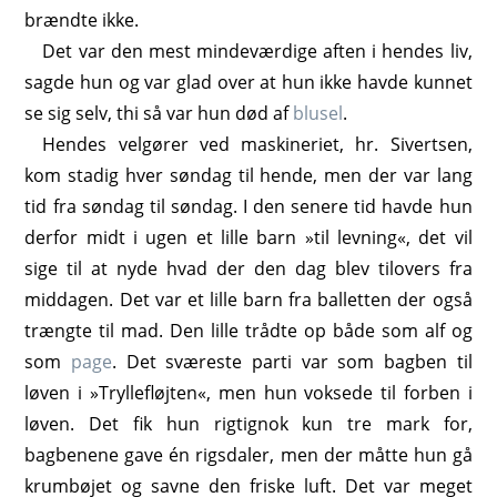
brændte ikke.
Det var den mest mindeværdige aften i hendes liv,
sagde hun og var glad over at hun ikke havde kunnet
se sig selv, thi så var hun død af
blusel
.
Hendes velgører ved maskineriet, hr. Sivertsen,
kom stadig hver søndag til hende, men der var lang
tid fra søndag til søndag. I den senere tid havde hun
derfor midt i ugen et lille barn »til levning«, det vil
sige til at nyde hvad der den dag blev tilovers fra
middagen. Det var et lille barn fra balletten der også
trængte til mad. Den lille trådte op både som alf og
som
page
. Det sværeste parti var som bagben til
løven i »Tryllefløjten«, men hun voksede til forben i
løven. Det fik hun rigtignok kun tre mark for,
bagbenene gave én rigsdaler, men der måtte hun gå
krumbøjet og savne den friske luft. Det var meget