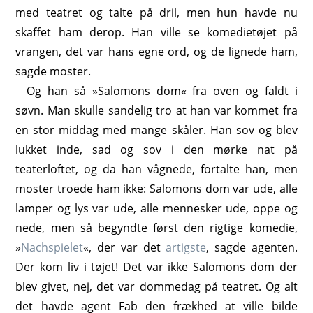
med teatret og talte på dril, men hun havde nu
skaffet ham derop. Han ville se komedietøjet på
vrangen, det var hans egne ord, og de lignede ham,
sagde moster.
Og han så »Salomons dom« fra oven og faldt i
søvn. Man skulle sandelig tro at han var kommet fra
en stor middag med mange skåler. Han sov og blev
lukket inde, sad og sov i den mørke nat på
teaterloftet, og da han vågnede, fortalte han, men
moster troede ham ikke: Salomons dom var ude, alle
lamper og lys var ude, alle mennesker ude, oppe og
nede, men så begyndte først den rigtige komedie,
»
Nachspielet
«, der var det
artigste
, sagde agenten.
Der kom liv i tøjet! Det var ikke Salomons dom der
blev givet, nej, det var dommedag på teatret. Og alt
det havde agent Fab den frækhed at ville bilde