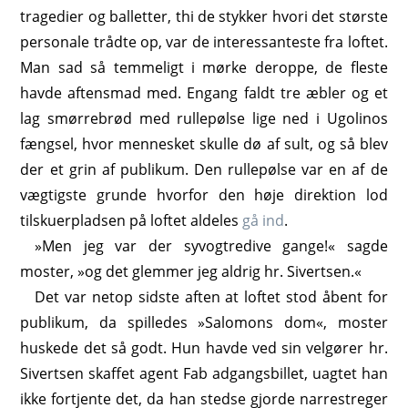
tragedier og balletter, thi de stykker hvori det største
personale trådte op, var de interessanteste fra loftet.
Man sad så temmeligt i mørke deroppe, de fleste
havde aftensmad med. Engang faldt tre æbler og et
lag smørrebrød med rullepølse lige ned i Ugolinos
fængsel, hvor mennesket skulle dø af sult, og så blev
der et grin af publikum. Den rullepølse var en af de
vægtigste grunde hvorfor den høje direktion lod
tilskuerpladsen på loftet aldeles
gå ind
.
»Men jeg var der syvogtredive gange!« sagde
moster, »og det glemmer jeg aldrig hr. Sivertsen.«
Det var netop sidste aften at loftet stod åbent for
publikum, da spilledes »Salomons dom«, moster
huskede det så godt. Hun havde ved sin velgører hr.
Sivertsen skaffet agent Fab adgangsbillet, uagtet han
ikke fortjente det, da han stedse gjorde narrestreger