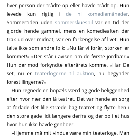
hver person der trådte op eller havde trådt op. Hun
levede kun rigtig i
de ni komediemåneder
.
Sommertiden uden
sommerskuespil
var en tid der
gjorde hende gammel, mens en komedieaften der
trak ud over midnat, var en forlængelse af livet. Hun
talte ikke som andre folk: »Nu får vi forår, storken er
kommet!« »Der står i avisen om de første jordbær.«
Hun derimod forkyndte efterårets komme. »Har De
set, nu er
teaterlogerne til auktion
, nu begynder
forestillingerne?«
Hun regnede en bopæls værd og gode beliggenhed
efter hvor nær den lå teatret. Det var hende en sorg
at forlade det lille stræde bag teatret og flytte hen i
den store gade lidt længere derfra og der bo i et hus
hvor hun ikke havde genboer.
»Hjemme må mit vindue være min teaterloge. Man