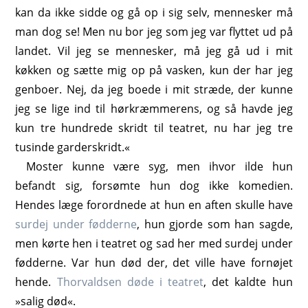
kan da ikke sidde og gå op i sig selv, mennesker må
man dog se! Men nu bor jeg som jeg var flyttet ud på
landet. Vil jeg se mennesker, må jeg gå ud i mit
køkken og sætte mig op på vasken, kun der har jeg
genboer. Nej, da jeg boede i mit stræde, der kunne
jeg se lige ind til hørkræmmerens, og så havde jeg
kun tre hundrede skridt til teatret, nu har jeg tre
tusinde garderskridt.«
Moster kunne være syg, men ihvor ilde hun
befandt sig, forsømte hun dog ikke komedien.
Hendes læge forordnede at hun en aften skulle have
surdej under fødderne
, hun gjorde som han sagde,
men kørte hen i teatret og sad her med surdej under
fødderne. Var hun død der, det ville have fornøjet
hende.
Thorvaldsen døde i teatret
, det kaldte hun
»salig død«.