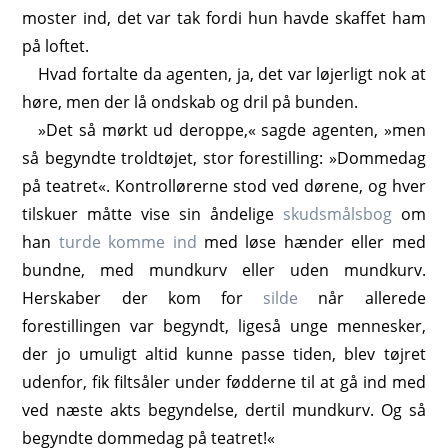
moster ind, det var tak fordi hun havde skaffet ham
på loftet.
Hvad fortalte da agenten, ja, det var løjerligt nok at
høre, men der lå ondskab og dril på bunden.
»Det så mørkt ud deroppe,« sagde agenten, »men
så begyndte troldtøjet, stor forestilling: »Dommedag
på teatret«. Kontrollørerne stod ved dørene, og hver
tilskuer måtte vise sin åndelige
skudsmålsbog
om
han
turde komme ind
med løse hænder eller med
bundne, med mundkurv eller uden mundkurv.
Herskaber der kom for
silde
når allerede
forestillingen var begyndt, ligeså unge mennesker,
der jo umuligt altid kunne passe tiden, blev tøjret
udenfor, fik filtsåler under fødderne til at gå ind med
ved næste akts begyndelse, dertil mundkurv. Og så
begyndte dommedag på teatret!«