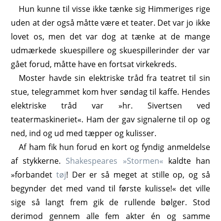
Hun kunne til visse ikke tænke sig Himmeriges rige
uden at der også måtte være et teater. Det var jo ikke
lovet os, men det var dog at tænke at de mange
udmærkede skuespillere og skuespillerinder der var
gået forud, måtte have en fortsat virkekreds.
Moster havde sin elektriske tråd fra teatret til sin
stue, telegrammet kom hver søndag til kaffe. Hendes
elektriske tråd var »hr. Sivertsen ved
teatermaskineriet«. Ham der gav signalerne til op og
ned, ind og ud med tæpper og kulisser.
Af ham fik hun forud en kort og fyndig anmeldelse
af stykkerne.
Shakespeares »Stormen«
kaldte han
»forbandet
tøj
! Der er så meget at stille op, og så
begynder det med vand til første kulisse!« det ville
sige så langt frem gik de rullende bølger. Stod
derimod gennem alle fem akter én og samme