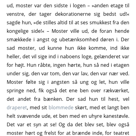
ud, moster var den sidste i logen – »anden etage til
venstre, der tager dekorationerne sig bedst ud!«
sagde hun, »de stilles altid til at ses smukkest fra den
kongelige side!« – Moster ville ud, de foran hende
smækkede i angst og ubetænksomhed døren i. Der
sad moster, ud kunne hun ikke komme, ind ikke
heller, det vil sige ind i naboens loge, gelænderet var
for højt. Hun råbte, ingen hørte, hun så ned i etagen
under sig, den var tom, den var lav, den var nær ved.
Moster følte sig i angsten så ung og let, hun ville
springe ned, fik også det ene ben over rækværket,
det andet fra bænken. Der sad hun til hest, vel
draperet
, med sit
blommede
skørt, med et langt ben
helt svævende ude, et ben med en uhyre kanestøvle.
Det var et syn at se! Og da det blev set, blev også
moster hørt og frelst for at brænde inde, for teatret