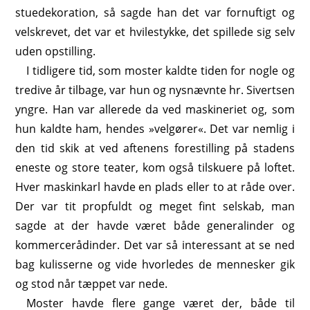
stuedekoration, så sagde han det var fornuftigt og
velskrevet, det var et hvilestykke, det spillede sig selv
uden opstilling.
I tidligere tid, som moster kaldte tiden for nogle og
tredive år tilbage, var hun og nysnævnte hr. Sivertsen
yngre. Han var allerede da ved maskineriet og, som
hun kaldte ham, hendes »velgører«. Det var nemlig i
den tid skik at ved aftenens forestilling på stadens
eneste og store teater, kom også tilskuere på loftet.
Hver maskinkarl havde en plads eller to at råde over.
Der var tit propfuldt og meget fint selskab, man
sagde at der havde været både generalinder og
kommercerådinder. Det var så interessant at se ned
bag kulisserne og vide hvorledes de mennesker gik
og stod når tæppet var nede.
Moster havde flere gange været der, både til