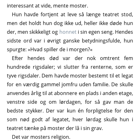
interessant at vide, mente moster.
Hun havde fortjent at leve så længe teatret stod,
men det holdt hun dog ikke ud, heller ikke døde hun
der, men skikkeligt og
honnet
i sin egen seng. Hendes
sidste ord var i øvrigt ganske betydningsfulde, hun
spurgte: »Hvad spiller de i morgen?«
Efter hendes død var der nok omtrent fem
hundrede rigsdaler; vi slutter fra renterne, som er
tyve rigsdaler. Dem havde moster bestemt til et legat
for en værdig gammel jomfru uden familie. De skulle
anvendes årlig til at abonnere en plads i anden etage,
venstre side og om lørdagen, for så gav man de
bedste stykker. Der var kun én forpligtelse for den
som nød godt af legatet, hver lørdag skulle hun i
teatret tænke på moster der lå i sin grav.
Det var mosters religion.