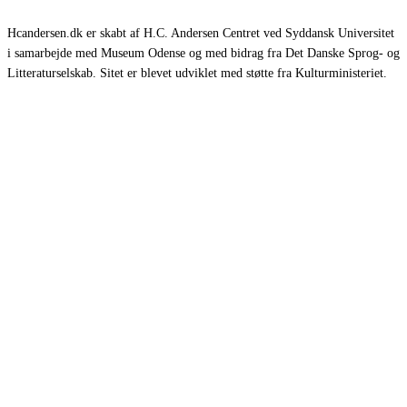
Hcandersen.dk er skabt af H.C. Andersen Centret ved Syddansk Universitet
i samarbejde med Museum Odense og med bidrag fra Det Danske Sprog- og
Litteraturselskab. Sitet er blevet udviklet med støtte fra Kulturministeriet.
Eventyr
Romaner
Rejsebeskrivelser
Selvbiografier
Øvrige værker
Om HCA