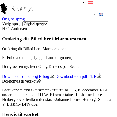
Originalsprog
Vælg sprog
H.C. Andersen
Omkring dit Billed her i Marmorstenen
Omkring dit Billed her i Marmorstenen
Et Folk taknemlig slynger Laurbærgrenen;
Der groer en ny, hver Gang Du sees paa Scenen.
Download som e-bog
E-bog
Download som pdf
PDF
Del/henvis til værket
Først kendte tryk i
Illustreret Tidende
, nr. 115, 8. december 1861,
under en illustration af H.W. Bissens statue af Johanne Luise
Heiberg, over hvilken der står: »Johanne Louise Heibergs Statue af
V. Bissen.« BFN 832
Henvis til værket