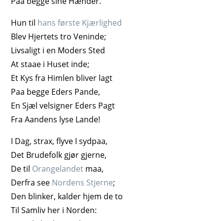
Paa begge sine Hænder.
Hun til
hans første Kjærlighed
Blev Hjertets tro Veninde;
Livsaligt i en Moders Sted
At staae i Huset inde;
Et Kys fra Himlen bliver lagt
Paa begge Eders Pande,
En Sjæl velsigner Eders Pagt
Fra Aandens lyse Lande!
I Dag, strax, flyve I sydpaa,
Det Brudefolk gjør gjerne,
De til
Orangelandet
maa,
Derfra see
Nordens Stjerne
;
Den blinker, kalder hjem de to
Til Samliv her i Norden: