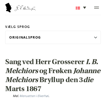
VÆLG SPROG
Sang ved Herr Grosserer
I. B.
Melchiors
og Frøken
Johanne
Melchiors
Bryllup den 3
die
Marts 1867
Mel.
Menuetten i
Elverhøi
.