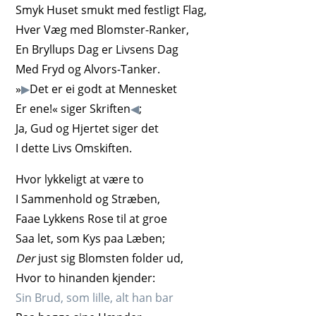
Smyk Huset smukt med festligt Flag,
Hver Væg med Blomster-Ranker,
En Bryllups Dag er Livsens Dag
Med Fryd og Alvors-Tanker.
»
▶
Det er ei godt at Mennesket
Er ene!« siger Skriften
◀
;
Ja, Gud og Hjertet siger det
I dette Livs Omskiften.
Hvor lykkeligt at være to
I Sammenhold og Stræben,
Faae Lykkens Rose til at groe
Saa let, som Kys paa Læben;
Der
just sig Blomsten folder ud,
Hvor to hinanden kjender:
Sin Brud, som lille,
alt han
bar