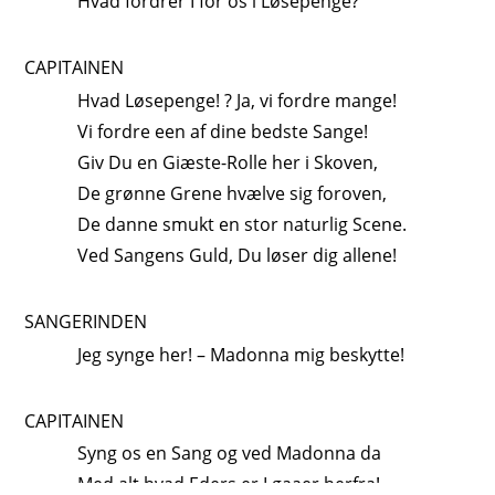
Hvad fordrer I for os i Løsepenge?
CAPITAINEN
Hvad Løsepenge! ? Ja, vi fordre mange!
Vi fordre een af dine bedste Sange!
Giv Du en Giæste-Rolle her i Skoven,
De grønne Grene hvælve sig foroven,
De danne smukt en stor naturlig Scene.
Ved Sangens Guld, Du løser dig allene!
SANGERINDEN
Jeg synge her! – Madonna mig beskytte!
CAPITAINEN
Syng os en Sang og ved Madonna da
Med alt hvad Eders er I gaaer herfra!