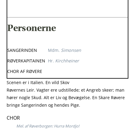
Personerne
SANGERINDEN
Mdm.
Simonsen
RØVERKAPITAINEN
Hr.
Kirchheiner
CHOR AF RØVERE
Scenen er i Italien. En vild Skov
Røvernes Leir. Vagter ere udstillede; et Angreb skeer; man
hører nogle Skud. Alt er Liv og Bevægelse. En Skare Røvere
bringe Sangerinden og hendes Pige.
CHOR
Mel. af Røverborgen: Hurra Mordjo!