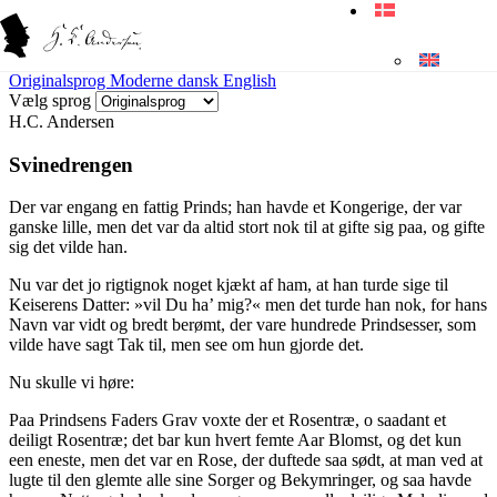
Originalsprog
Moderne dansk
English
Vælg sprog
H.C. Andersen
Svinedrengen
Der var engang en fattig Prinds; han havde et Kongerige, der var
ganske lille, men det var da altid stort nok til at gifte sig paa, og gifte
sig det vilde han.
Nu var det jo rigtignok noget kjækt af ham, at han turde sige til
Keiserens Datter: »vil Du ha’ mig?« men det turde han nok, for hans
Navn var vidt og bredt berømt, der vare hundrede Prindsesser, som
vilde have sagt Tak til, men see om hun gjorde det.
Nu skulle vi høre:
Paa Prindsens Faders Grav voxte der et Rosentræ, o saadant et
deiligt Rosentræ; det bar kun hvert femte Aar Blomst, og det kun
een eneste, men det var en Rose, der duftede saa sødt, at man ved at
lugte til den glemte alle sine Sorger og Bekymringer, og saa havde