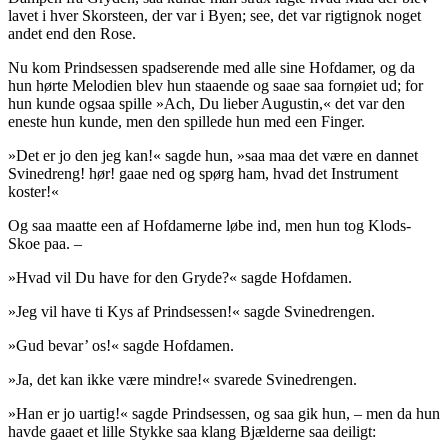
lavet i hver Skorsteen, der var i Byen; see, det var rigtignok noget
andet end den Rose.
Nu kom Prindsessen spadserende med alle sine Hofdamer, og da
hun hørte Melodien blev hun staaende og saae saa fornøiet ud; for
hun kunde ogsaa spille »Ach, Du lieber Augustin,« det var den
eneste hun kunde, men den spillede hun med een Finger.
»Det er jo den jeg kan!« sagde hun, »saa maa det være en dannet
Svinedreng! hør! gaae ned og spørg ham, hvad det Instrument
koster!«
Og saa maatte een af Hofdamerne løbe ind, men hun tog
Klods-
Skoe
paa. –
»Hvad vil Du have for den Gryde?« sagde Hofdamen.
»Jeg vil have ti Kys af Prindsessen!« sagde Svinedrengen.
»Gud bevar’ os!« sagde Hofdamen.
»Ja, det kan ikke være mindre!« svarede Svinedrengen.
»Han er jo uartig!« sagde Prindsessen, og saa gik hun, – men da hun
havde gaaet et lille Stykke saa klang Bjælderne saa deiligt: