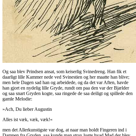
Og saa blev Prindsen ansat, som keiserlig Svinedreng. Han fik et
daarligt lille Kammer nede ved Svinestien og her maatte han blive;
men hele Dagen sad han og arbeidede, og da det var Aften, havde
han gjort en nydelig lille Gryde, rundt om paa den var der Bjælder
og saa snart Gryden kogte, saa ringede de saa deiligt og spillede den
gamle Melodie:
»
Ach, Du lieber
Augustin
Alles ist væk, væk, væk!«
men det
Allerkunstigste
var dog, at naar man holdt Fingeren ind i
Dampen fra Gryden, saa kunde man strax lugte hvad Mad der blev