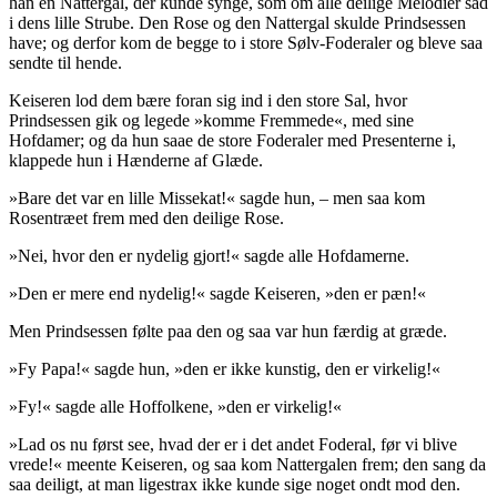
han en Nattergal, der kunde synge, som om alle deilige Melodier sad
i dens lille Strube. Den Rose og den Nattergal skulde Prindsessen
have; og derfor kom de begge to i store Sølv-Foderaler og bleve saa
sendte til hende.
Keiseren lod dem bære foran sig ind i den store Sal, hvor
Prindsessen gik og legede »
komme Fremmede
«, med sine
Hofdamer; og da hun saae de store Foderaler med
Presenterne
i,
klappede hun i Hænderne af Glæde.
»Bare det var en lille Missekat!« sagde hun, – men saa kom
Rosentræet frem med den deilige Rose.
»Nei, hvor den er nydelig gjort!« sagde alle Hofdamerne.
»Den er mere end nydelig!« sagde Keiseren, »den er pæn!«
Men Prindsessen følte paa den og saa var hun
færdig
at græde.
»Fy Papa!« sagde hun, »den er ikke kunstig, den er
virkelig
!«
»Fy!« sagde alle Hoffolkene, »den er virkelig!«
»Lad os nu først see, hvad der er i det andet Foderal, før vi blive
vrede!« meente Keiseren, og saa kom Nattergalen frem; den sang da
saa deiligt, at man ligestrax ikke kunde sige noget ondt mod den.