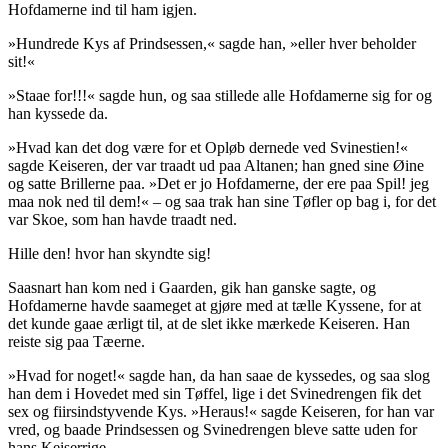
Hofdamerne ind til ham igjen.
»Hundrede Kys af Prindsessen,« sagde han, »eller hver beholder
sit!«
»Staae for!!!« sagde hun, og saa stillede alle Hofdamerne sig for og
han kyssede da.
»Hvad kan det dog være for et Opløb dernede ved Svinestien!«
sagde Keiseren, der var traadt ud paa Altanen; han gned sine Øine
og satte Brillerne paa. »Det er jo Hofdamerne, der ere paa Spil! jeg
maa nok ned til dem!« – og saa trak han sine Tøfler op bag i, for det
var Skoe, som han havde traadt ned.
Hille den! hvor han skyndte sig!
Saasnart han kom ned i Gaarden, gik han ganske sagte, og
Hofdamerne havde saameget at gjøre med at tælle Kyssene, for at
det kunde gaae ærligt til, at de slet ikke mærkede Keiseren. Han
reiste sig paa Tæerne.
»Hvad for noget!« sagde han, da han saae de kyssedes, og saa slog
han dem i Hovedet med sin Tøffel, lige i det Svinedrengen fik det
sex og fiirsindstyvende Kys. »
Heraus
!« sagde Keiseren, for han var
vred, og baade Prindsessen og Svinedrengen bleve satte uden for
hans Keiserrige.