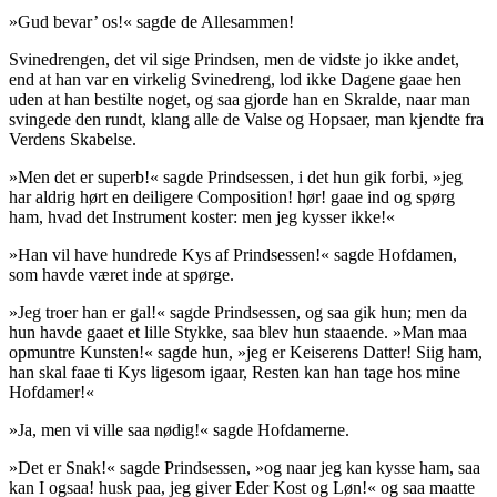
»Gud bevar’ os!« sagde de Allesammen!
Svinedrengen, det vil sige Prindsen, men de vidste jo ikke andet,
end at han var en virkelig Svinedreng, lod ikke Dagene gaae hen
uden at han bestilte noget, og saa gjorde han en
Skralde
, naar man
svingede den rundt, klang alle de Valse og
Hopsaer
, man kjendte fra
Verdens Skabelse.
»Men det er superb!« sagde Prindsessen, i det hun gik forbi, »jeg
har aldrig hørt en deiligere Composition! hør! gaae ind og spørg
ham, hvad det Instrument koster: men jeg kysser ikke!«
»Han vil have hundrede Kys af Prindsessen!« sagde Hofdamen,
som havde været inde at spørge.
»Jeg troer han er gal!« sagde Prindsessen, og saa gik hun; men da
hun havde gaaet et lille Stykke, saa blev hun staaende. »Man maa
opmuntre
Kunsten!« sagde hun, »jeg er Keiserens Datter! Siig ham,
han skal faae ti Kys ligesom igaar, Resten kan han tage hos mine
Hofdamer!«
»Ja, men vi ville saa nødig!« sagde Hofdamerne.
»Det er Snak!« sagde Prindsessen, »og naar jeg kan kysse ham, saa
kan I ogsaa! husk paa, jeg giver Eder Kost og Løn!« og saa maatte