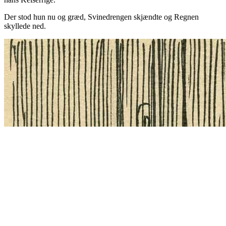
Der stod hun nu og græd, Svinedrengen skjændte og Regnen
skyllede ned.