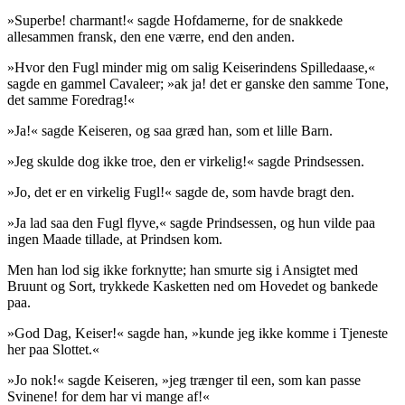
»
Superbe! charmant
!
« sagde Hofdamerne, for de snakkede
allesammen fransk, den ene værre, end den anden.
»Hvor den Fugl minder mig om salig Keiserindens Spilledaase,«
sagde en gammel Cavaleer; »ak ja! det er ganske den samme Tone,
det samme
Foredrag
!«
»Ja!« sagde Keiseren, og saa græd han, som et lille Barn.
»Jeg skulde dog ikke troe, den er virkelig!« sagde Prindsessen.
»Jo, det er en virkelig Fugl!« sagde de, som havde bragt den.
»Ja
lad saa den Fugl flyve
,« sagde Prindsessen, og hun vilde paa
ingen Maade tillade, at Prindsen kom.
Men han lod sig ikke forknytte; han smurte sig i Ansigtet med
Bruunt og Sort, trykkede Kasketten ned om Hovedet og bankede
paa.
»God Dag, Keiser!« sagde han, »kunde jeg ikke komme i Tjeneste
her paa Slottet.«
»Jo nok!« sagde Keiseren, »jeg trænger til een, som kan passe
Svinene! for dem har vi mange af!«