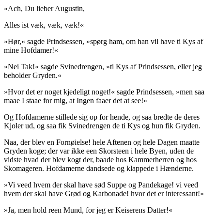
»Ach, Du lieber Augustin,
Alles ist væk, væk, væk!«
»Hør,« sagde Prindsessen, »spørg ham, om han vil have ti Kys af
mine Hofdamer!«
»Nei Tak!« sagde Svinedrengen, »ti Kys af Prindsessen, eller jeg
beholder Gryden.«
»Hvor det er noget kjedeligt noget!« sagde Prindsessen, »men saa
maae I staae for mig, at Ingen faaer det at see!«
Og Hofdamerne stillede sig op for hende, og saa bredte de deres
Kjoler ud, og saa fik Svinedrengen de ti Kys og hun fik Gryden.
Naa, der blev en Fornøielse! hele Aftenen og hele Dagen maatte
Gryden koge; der var ikke een Skorsteen i hele Byen, uden de
vidste hvad der blev kogt der, baade hos Kammerherren og hos
Skomageren. Hofdamerne dandsede og klappede i Hænderne.
»Vi veed hvem der skal have sød Suppe og Pandekage! vi veed
hvem der skal have Grød og
Karbonade
! hvor det er interessant!«
»Ja, men hold reen Mund, for jeg er Keiserens Datter!«