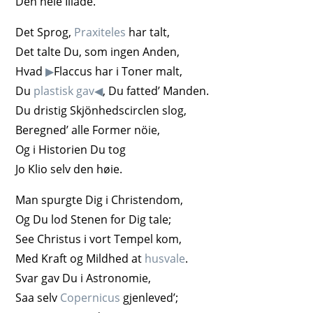
Den hele Iliade.
Det Sprog,
Praxiteles
har talt,
Det talte Du, som ingen Anden,
Hvad
▶
Flaccus har i Toner malt,
Du
plastisk gav
◀
, Du fatted’ Manden.
Du dristig Skjönhedscirclen slog,
Beregned’ alle Former nöie,
Og i Historien Du tog
Jo Klio selv den høie.
Man spurgte Dig i Christendom,
Og Du lod Stenen for Dig tale;
See Christus i vort Tempel kom,
Med Kraft og Mildhed at
husvale
.
Svar gav Du i Astronomie,
Saa selv
Copernicus
gjenleved’;