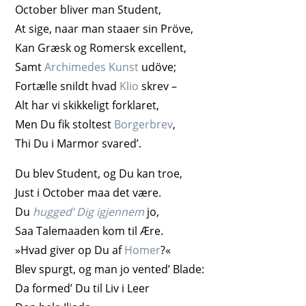
October bliver man Student,
At sige, naar man staaer sin Pröve,
Kan Græsk og Romersk excellent,
Samt
Archimedes Kunst
udöve;
Fortælle snildt hvad
Klio
skrev –
Alt har vi skikkeligt forklaret,
Men Du fik stoltest
Borgerbrev
,
Thi Du i Marmor svared’.
Du blev Student, og Du kan troe,
Just i October maa det være.
Du
hugged’ Dig igjennem
jo,
Saa Talemaaden kom til Ære.
»Hvad giver op Du af
Homer
?«
Blev spurgt, og man jo vented’ Blade:
Da formed’ Du til Liv i Leer