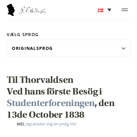
VÆLG SPROG
Til Thorvaldsen
Ved hans förste Besög i
Studenterforeningen
, den
13de October 1838
MEL:
Jeg ønsker mig en yndig Viv!