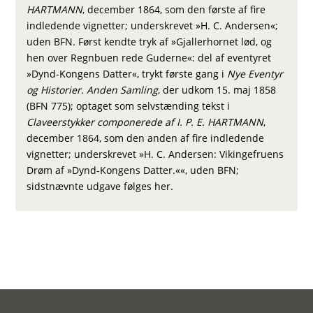
HARTMANN
, december 1864, som den første af fire
indledende vignetter; underskrevet »H. C. Andersen«;
uden BFN. Først kendte tryk af »Gjallerhornet lød, og
hen over Regnbuen rede Guderne«: del af eventyret
»Dynd-Kongens Datter«, trykt første gang i
Nye Eventyr
og Historier. Anden Samling
, der udkom 15. maj 1858
(BFN 775); optaget som selvstænding tekst i
Claveerstykker componerede af I. P. E. HARTMANN
,
december 1864, som den anden af fire indledende
vignetter; underskrevet »H. C. Andersen: Vikingefruens
Drøm af »Dynd-Kongens Datter.««, uden BFN;
sidstnævnte udgave følges her.