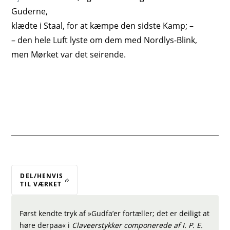
Guderne,
klædte i Staal, for at kæmpe den sidste Kamp; –
– den hele Luft lyste om dem med Nordlys-Blink,
men Mørket var det seirende.
DEL/HENVIS
TIL VÆRKET
Først kendte tryk af »Gudfa’er fortæller; det er deiligt at
høre derpaa« i
Claveerstykker componerede af I. P. E.