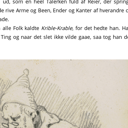
n ud, som en heel Talerken fuld af Reier, der sprin
de rive Arme og Been, Ender og Kanter af hverandre 
ade.
alle Folk kaldte
Krible-Krable
, for det hedte han. H
 Ting og naar det slet ikke vilde gaae, saa tog han d