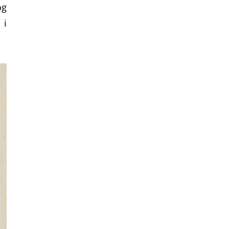
og
 i