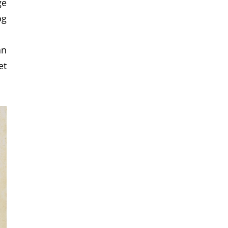
ge
og
an
et