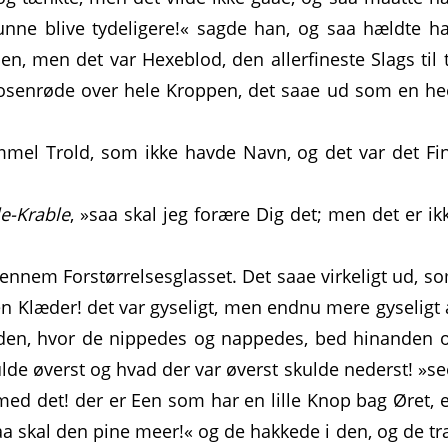
unne blive tydeligere!« sagde han, og saa hældte h
en, men det var Hexeblod, den allerfineste Slags til 
r rosenrøde over hele Kroppen, det saae ud som en he
mel Trold, som ikke havde Navn, og det var det Fi
le-Krable
, »saa skal jeg forære Dig det; men det er ik
ennem Forstørrelsesglasset. Det saae virkeligt ud, s
n Klæder! det var gyseligt, men endnu mere gyseligt 
den, hvor de nippedes og nappedes, bed hinanden 
lde øverst og hvad der var øverst skulde nederst! »se
med det! der er Een som har en lille Knop bag Øret, 
aa skal den pine meer!« og de hakkede i den, og de tr