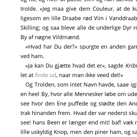
trolde. »Jeg maa give dem Couleur, at de k
ligesom en lille Draabe rød Viin i Vanddraab
Skilling; og saa bleve alle de underlige Dy
By af nøgne Vildmænd.
»Hvad har Du der?« spurgte en anden gam
ved ham.
»Ja kan Du gjætte hvad det er«, sagde
Krib
let at
finde ud
, naar man ikke veed det!«
Og Trolden, som intet Navn havde, saae igj
en heel By, hvor alle Mennesker løbe om ude
see hvor den Ene puffede og stødte den An
trak hinanden frem. Hvad der var nederst sku
see! hans Been er længer end mit! baf! væk 
lille uskyldig Knop, men den piner ham, og s