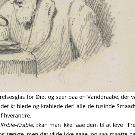
relsesglas for Øiet og seer paa en Vanddraabe, der v
 det kriblede og krablede der! alle de tusinde Smaad
af hverandre.
e
Krible-Krable
, »kan man ikke faae dem til at leve i Fr
 og tænkte, men det vilde ikke gaae, og saa maatte h