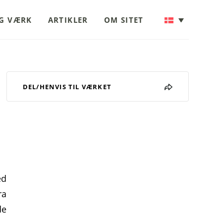
OG VÆRK
ARTIKLER
OM SITET
DEL/HENVIS TIL VÆRKET
ed
ra
de