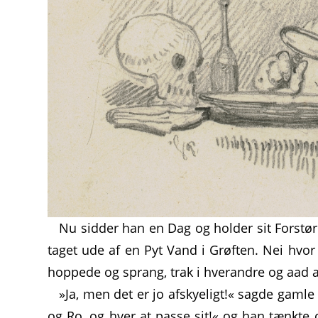
Nu sidder han en Dag og holder sit Forstør
taget ude af en Pyt Vand i Grøften. Nei hvor
hoppede og sprang, trak i hverandre og aad 
»Ja, men det er jo afskyeligt!« sagde gaml
og Ro, og hver at passe sit!« og han tænkte