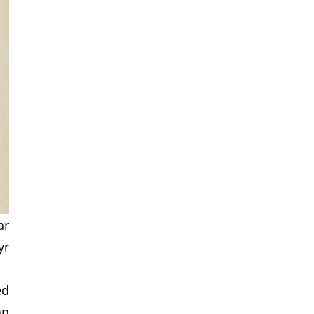
ar
yr
ed
an