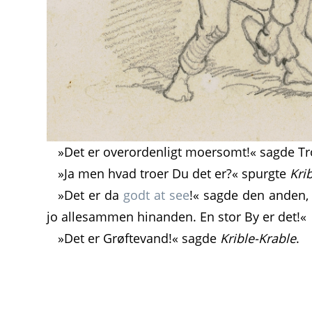
»Det er overordenligt moersomt!« sagde Tr
»Ja men hvad troer Du det er?« spurgte
Kri
»Det er da
godt at see
!« sagde den anden, 
jo allesammen hinanden. En stor By er det!«
»Det er Grøftevand!« sagde
Krible-Krable
.