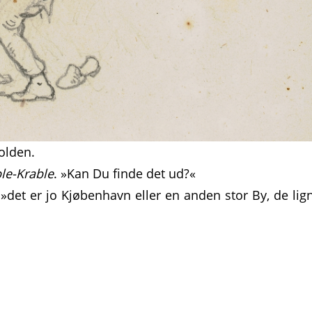
olden.
ble-Krable
. »Kan Du finde det ud?«
»det er jo Kjøbenhavn eller en anden stor By, de lig