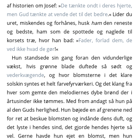
af historien om Josef: »
De tænkte ondt i deres hjerte,
men Gud tænkte at vende det til det bedre
.« Lider du
uret, miskendes og forhånes, husk
ham
den reneste
og bedste, ham som de spottede og naglede til
korsets træ, hvor han bad: »
Fader, forlad dem, de
ved ikke hvad de gør
!«
Hun standsede sin gang foran den vidunderlige
vækst, hvis grønne blade duftede så sødt og
vederkvægende
, og hvor blomsterne i det klare
solskin syntes et helt farvefyrværkeri. Og det klang fra
hver som gemte den melodiernes dybe brønd der i
årtusinder ikke tømmes. Med from andagt så hun på
al den Guds herlighed. Hun bøjede en af grenene ned
for ret at beskue blomsten og indånde dens duft, og
det lyste i hendes sind, det gjorde hendes hjerte så
vel. Gerne havde hun ejet en blomst, men hun