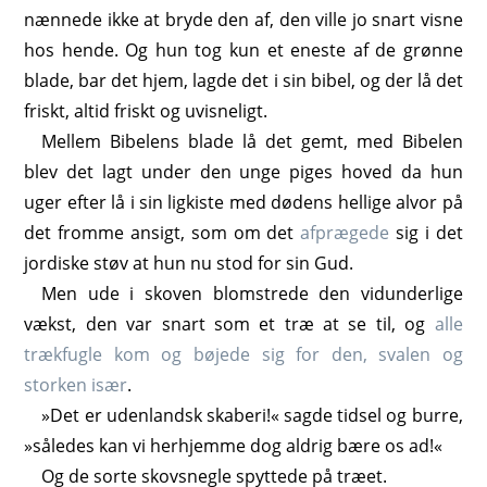
nænnede ikke at bryde den af, den ville jo snart visne
hos hende. Og hun tog kun et eneste af de grønne
blade, bar det hjem, lagde det i sin bibel, og der lå det
friskt, altid friskt og uvisneligt.
Mellem Bibelens blade lå det gemt, med Bibelen
blev det lagt under den unge piges hoved da hun
uger efter lå i sin ligkiste med dødens hellige alvor på
det fromme ansigt, som om det
afprægede
sig i det
jordiske støv at hun nu stod for sin Gud.
Men ude i skoven blomstrede den vidunderlige
vækst, den var snart som et træ at se til, og
alle
trækfugle kom og bøjede sig for den,
svalen og
storken
især
.
»Det er udenlandsk skaberi!« sagde tidsel og burre,
»således kan vi herhjemme dog aldrig bære os ad!«
Og de sorte skovsnegle spyttede på træet.