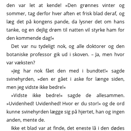
den var let at kende! »Den grønnes vinter og
sommer, tag derfor hver aften et frisk blad deraf, og
læg det på kongens pande, da lysner det om hans
tanke, og en dejlig drøm til natten vil styrke ham for
den kommende dag!«
Det var nu tydeligt nok, og alle doktorer og den
botaniske professor gik ud i skoven. – Ja, men hvor
var væksten?
»Jeg har nok fået den med i bundtet!« sagde
svinehyrden, »den er gået i aske for længe siden,
men jeg vidste ikke bedre!«
»Vidste ikke bedre!« sagde de allesammen.
»Uvidenhed! Uvidenhed! Hvor er du stor!« og de ord
kunne svinehyrden lægge sig på hjertet, han og ingen
anden, mente de.
Ikke et blad var at finde, det eneste lå i den dødes