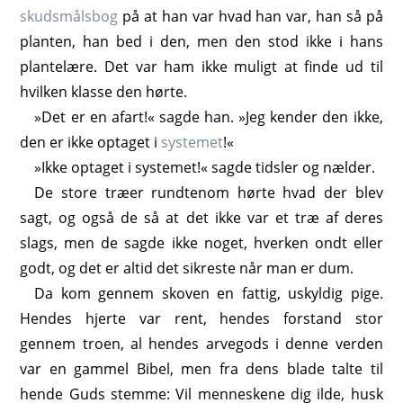
skudsmålsbog
på at han var hvad han var, han så på
planten, han bed i den, men den stod ikke i hans
plantelære. Det var ham ikke muligt at finde ud til
hvilken klasse den hørte.
»Det er en afart!« sagde han. »Jeg kender den ikke,
den er ikke optaget i
systemet
!«
»Ikke optaget i systemet!« sagde tidsler og nælder.
De store træer rundtenom hørte hvad der blev
sagt, og også de så at det ikke var et træ af deres
slags, men de sagde ikke noget, hverken ondt eller
godt, og det er altid det sikreste når man er dum.
Da kom gennem skoven en fattig, uskyldig pige.
Hendes hjerte var rent, hendes forstand stor
gennem troen, al hendes arvegods i denne verden
var en gammel Bibel, men fra dens blade talte til
hende Guds stemme: Vil menneskene dig ilde, husk