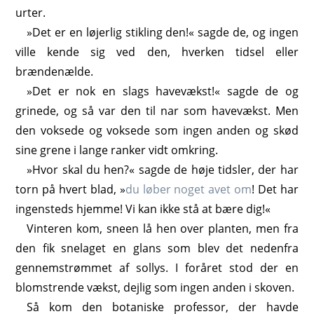
urter.
»Det er en løjerlig stikling den!« sagde de, og ingen
ville kende sig ved den, hverken tidsel eller
brændenælde.
»Det er nok en slags havevækst!« sagde de og
grinede, og så var den til nar som havevækst. Men
den voksede og voksede som ingen anden og skød
sine grene i lange ranker vidt omkring.
»Hvor skal du hen?« sagde de høje tidsler, der har
torn på hvert blad, »
du løber noget avet om
! Det har
ingensteds hjemme! Vi kan ikke stå at bære dig!«
Vinteren kom, sneen lå hen over planten, men fra
den fik snelaget en glans som blev det nedenfra
gennemstrømmet af sollys. I foråret stod der en
blomstrende vækst, dejlig som ingen anden i skoven.
Så kom den botaniske professor, der havde