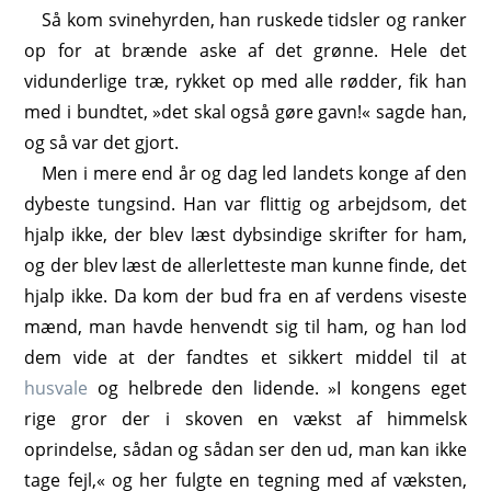
Så kom svinehyrden, han ruskede tidsler og ranker
op for at brænde aske af det grønne. Hele det
vidunderlige træ, rykket op med alle rødder, fik han
med i bundtet, »det skal også gøre gavn!« sagde han,
og så var det gjort.
Men i mere end år og dag led landets konge af den
dybeste tungsind. Han var flittig og arbejdsom, det
hjalp ikke, der blev læst dybsindige skrifter for ham,
og der blev læst de allerletteste man kunne finde, det
hjalp ikke. Da kom der bud fra en af verdens viseste
mænd, man havde henvendt sig til ham, og han lod
dem vide at der fandtes et sikkert middel til at
husvale
og helbrede den lidende. »I kongens eget
rige gror der i skoven en vækst af himmelsk
oprindelse, sådan og sådan ser den ud, man kan ikke
tage fejl,« og her fulgte en tegning med af væksten,